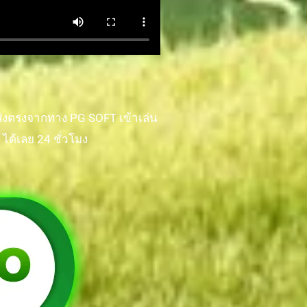
 ส่งตรงจากทาง PG SOFT เข้าเล่น
ได้เลย 24 ชั่วโมง