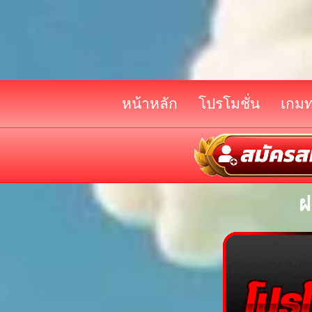
Skip
to
content
หน้าหลัก
โปรโมชั่น
เกมท
ฝ