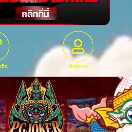
าชิก
เข้าสู่ระบบ