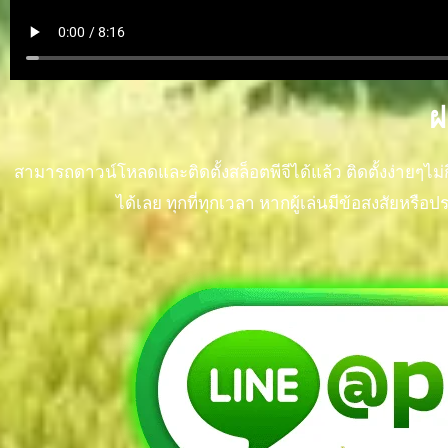
ฝ
สามารถดาวน์โหลดและติดตั้งสล็อตพีจีได้แล้ว ติดตั้งง่ายๆไม
ได้เลย ทุกที่ทุกเวลา หากผู้เล่นมีข้อสงสัยหร