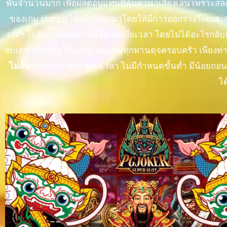
พันจำนวนมาก เพื่อผลตอบแทนที่คุ้มค่าน่าเสี่ยงเล่น เพราะสล็อ
ของเกม slot pg ได้ออกแบบมาโดยให้มีการออกรางวัลแบบสุ่ม ไ
งามๆ ไม่ต้องเล่นเยอะ ให้เสียเงินเสียเวลา โดยไม่ได้อะไรกลั
จบเกม พร้อมรับใช้และดูแลผู้เล่นทุกท่านดุจครอบครัว เพียงท
ไม่อั้น
ฝากถอนได้ทุกที่ทุกเวลา ไม่มีกำหนดขั้นต่ำ มีน้อยถ
ไ