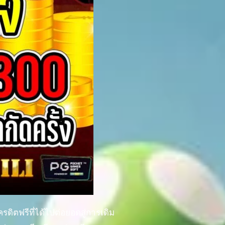
รดิตฟรีที่ได้ไปต่อยอดสู่การเดิม