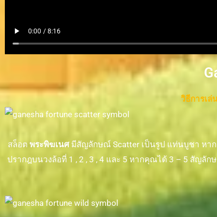
G
วิธีการเล
สล็อต
พระพิฆเนศ
มีสัญลักษณ์ Scatter เป็นรูป แท่นบูชา หา
ปรากฎบนวงล้อที่ 1 , 2 , 3 , 4 และ 5 หากคุณได้ 3 – 5 สัญลัก