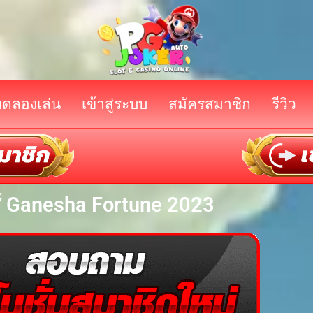
ดลองเล่น
เข้าสู่ระบบ
สมัครสมาชิก
รีวิว
์ Ganesha Fortune 2023