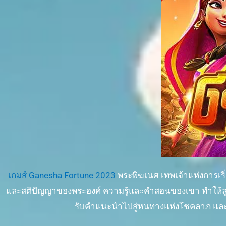
เกมส์ Ganesha Fortune 2023
พระพิฆเนศ เทพเจ้าแห่งการเร
และสติปัญญาของพระองค์ ความรู้และคำสอนของเขา ทำให้ลูกศิษย
รับคำแนะนำไปสู่หนทางแห่งโชคลาภ และคว