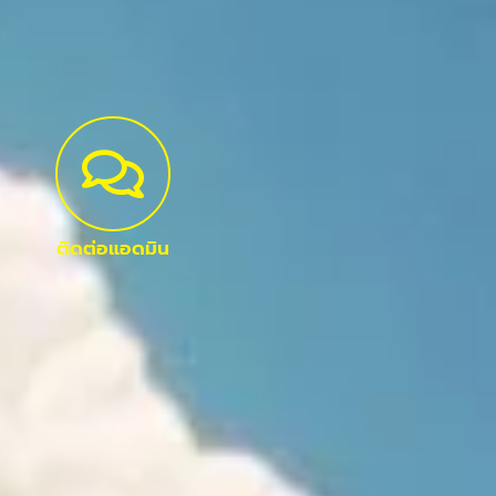
ติดต่อแอดมิน