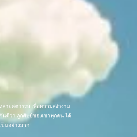
นหลายศตวรรษ เพื่อความสง่างาม
นดีว่า ลูกศิษย์ของเขาทุกคน ได้
เป็นอย่างมาก