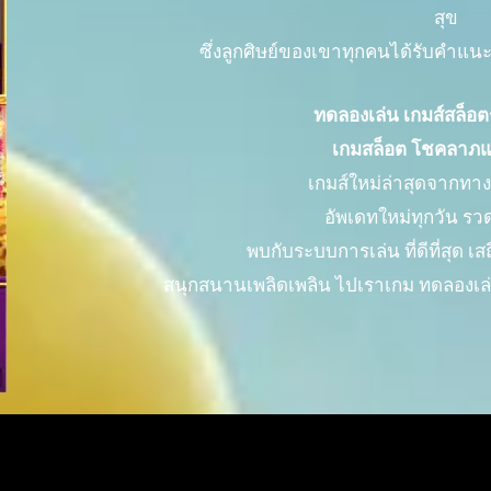
สุข
ซึ่งลูกศิษย์ของเขาทุกคนได้รับคำแน
ทดลองเล่น เกมส์สล็อต
เกมสล็อต โชคลาภแ
เกมส์ใหม่ล่าสุดจากทา
อัพเดทใหม่ทุกวัน รว
พบกับระบบการเล่น ที่ดีที่สุด เส
สนุกสนานเพลิดเพลิน ไปเราเกม ทดลองเล่น