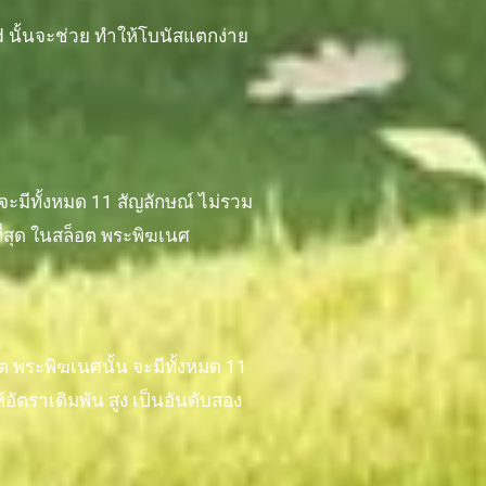
ld นั้นจะช่วย ทำให้โบนัสแตกง่าย
 จะมีทั้งหมด 11 สัญลักษณ์ ไม่รวม
งที่สุด ในสล็อต พระพิฆเนศ
อต พระพิฆเนศนั้น จะมีทั้งหมด 11
้อัตราเดิมพัน สูง เป็นอันดับสอง