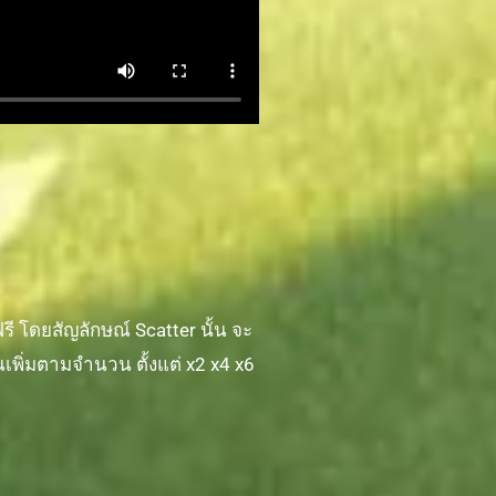
ี โดยสัญลักษณ์ Scatter นั้น จะ
ณเพิ่มตามจำนวน ตั้งแต่ x2 x4 x6