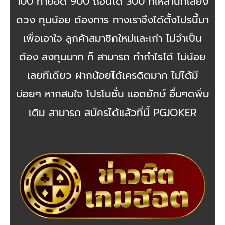
100 ทำยอด 900 ถอนได้ 300 ที่เหล่านักเสี่ยง
ดวง ทุนน้อย ต้องการ ทางเราจึงได้ตั้งโปรนี้มา
เพื่อเอาใจ ลูกค้าสมาชิกใหม่และเก่า ไม่จำเป็น
ต้อง ลงทุนมาก ก็ สามารถ ทำกำไรได้ ไม่น้อย
เลยทีเดียว ฝากน้อยได้เครดิตมาก ไม่ได้มี
บ่อยๆ หากสนใจ โปรโมชั่น แอตยักษ์ อื่นๆดพิ่ม
เติม สามารถ สมัครได้แล้วที่นี้ PGJOKER