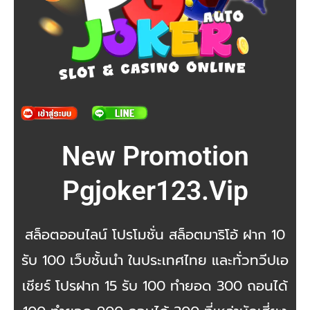
New Promotion
Pgjoker123.Vip
สล็อตออนไลน์ โปรโมชั่น สล็อตมาริโอ้ ฝาก 10
รับ 100 เว็บชั้นนำ ในประเทศไทย และทั่วทวีปเอ
เชียร์ โปรฝาก 15 รับ 100 ทำยอด 300 ถอนได้