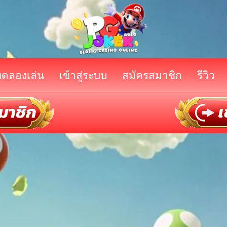
ดลองเล่น
เข้าสู่ระบบ
สมัครสมาชิก
รีวิว