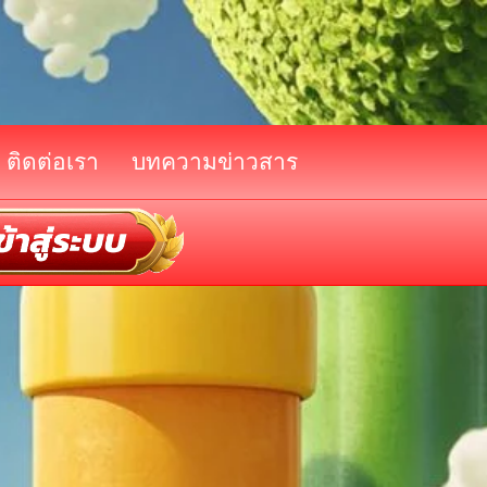
ติดต่อเรา
บทความข่าวสาร