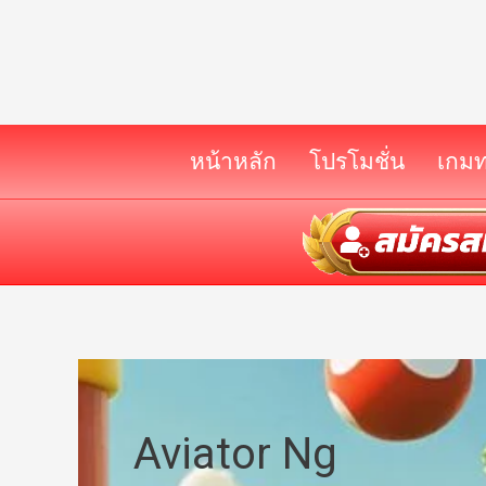
Skip
Search
to
for:
content
หน้าหลัก
โปรโมชั่น
เกมท
Aviator Ng