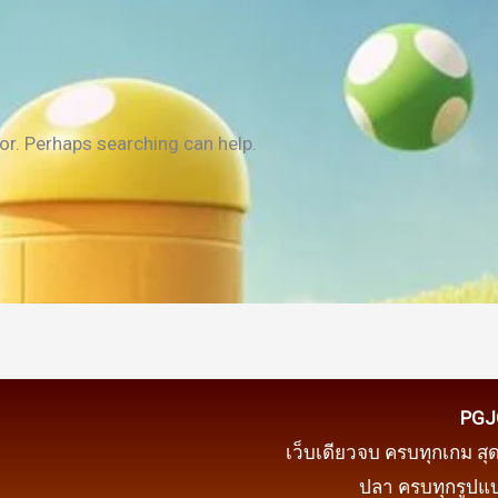
for. Perhaps searching can help.
PGJ
เว็บเดียวจบ ครบทุกเกม สุด
ปลา ครบทุกรูปแบ