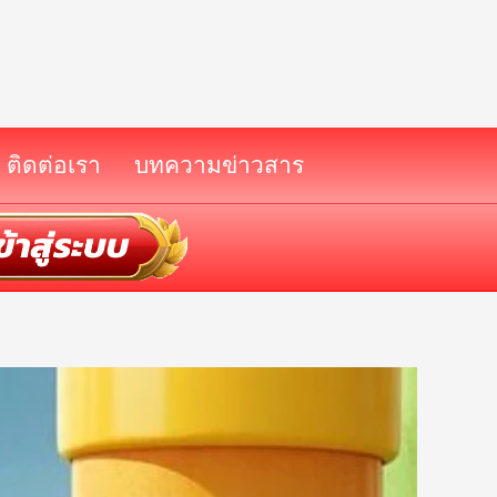
ติดต่อเรา
บทความข่าวสาร