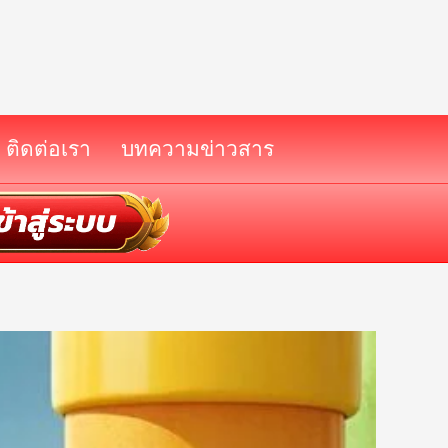
ติดต่อเรา
บทความข่าวสาร