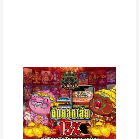
จริง คืนกำไลให้ลูกค้า ไม่ว่าลูกค้าจะรับโบนัสหรือไม่
รับโบนัส ก็สามารถรับได้ คือสิ่งที่เราให้ความสำคัญ
เป็นอันดับแรกๆ สมัครเว็บสล็อตออนไลน์กับ
PGJOKER มั่นคงปลอดภัย เชื่อถือได้ พนักงานมือ
อาชีพดูแลตลอด 24 ชั่วโมง