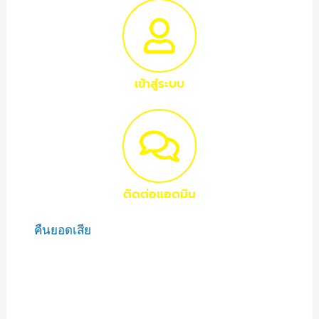
เข้าสู่ระบบ
ติดต่อแอดมิน
คืนยอดเสีย
มากที่สุดในประเทศ วิธีรับคืน ยอดเสีย
ด้วยตัวเอง ผ่านระบบออโต้ หน้าเว็บ PGJOKER ไม่
จำกัดยอดเงิน คืน ยอดเสีย แล้วสามารถใช้เดิมพันตา
มกติกาเงื่อนไขของทางระบบได้เลย
รับเงินคืน ยอด
เสีย
ทำเทิร์น 3 เทิร์น ถอนได้ 1 เท่าทันที เว็บใหญ่แจก