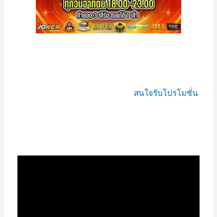
คืนยอดเสีย 15%
โปรโมชั่นสมาชิกใหม่และเก่า ฝาก 13 บาท รับโบนัส
เพิ่มทันที 100 บาท สำหรับผู้เล่นที่
สนใจรับโปรโมชั่น
เพื่อช่วยให้คุณมีทุนปั่นสล็อตเพิ่มมากขึ้น เกมที่เล่น
ง่าย เล่นได้ทุกที่ ทุกอุปกรณ์ที่เชื่ออินเตอร์เน็ตได้
สามารถทดลองเล่นสล็อตออนไลน์ได้ที่ PGJOKER