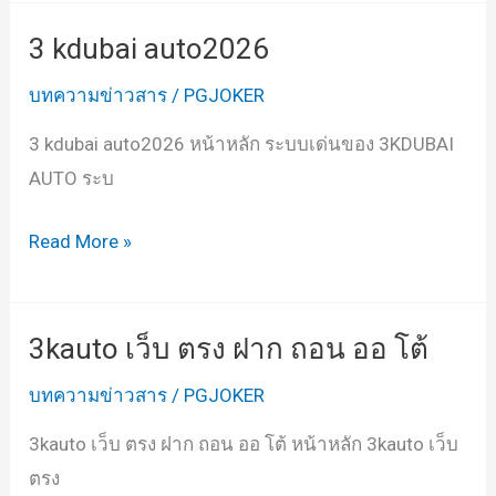
3 kdubai auto2026
3
kdubai
บทความข่าวสาร
/
PGJOKER
auto2026
3 kdubai auto2026 หน้าหลัก ระบบเด่นของ 3KDUBAI
AUTO ระบ
Read More »
3kauto เว็บ ตรง ฝาก ถอน ออ โต้
3kauto
เว็บ
บทความข่าวสาร
/
PGJOKER
ตรง
3kauto เว็บ ตรง ฝาก ถอน ออ โต้ หน้าหลัก 3kauto เว็บ
ฝาก
ตรง
ถอน