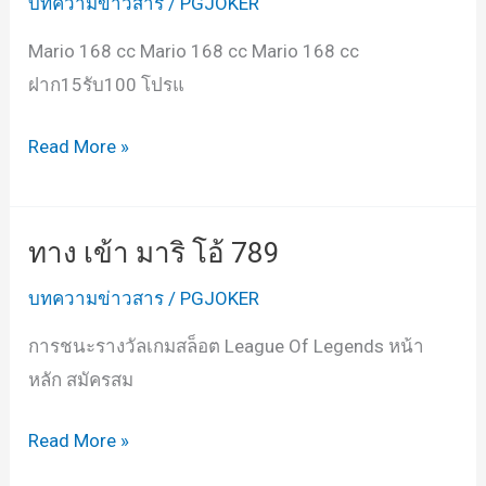
บทความข่าวสาร
/
PGJOKER
cc
Mario 168 cc Mario 168 cc Mario 168 cc
ฝาก15รับ100 โปรแ
Read More »
ทาง เข้า มาริ โอ้ 789
ทาง
เข้า
บทความข่าวสาร
/
PGJOKER
มาริ
การชนะรางวัลเกมสล็อต League Of Legends หน้า
โอ้
หลัก สมัครสม
789
Read More »