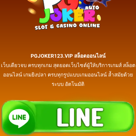
PGJOKER123.VIP สล็อตออนไลน์
เว็บเดียวจบ ครบทุกเกม สุดยอดเว็บไซต์ผู้ให้บริการเกมส์ สล็อต
ออนไลน์ เกมยิงปลา ครบทุกรูปแบบเกมออนไลน์ ล้ำสมัยด้วย
ระบบ อัตโนมัติ