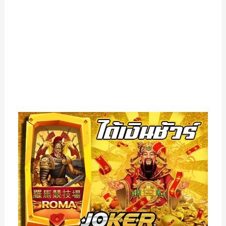
ทางเข้า สล็อต roma เว็บตรง เว็บตรงสล็อตโรม่า
joker slot roma เว็บไหนดี เว็บตรงสล็อตโรม่าแตก
ง่าย 2021 เว็บสล็อตโรม่า joker123 ทดลองเล่น
สล็อตโรม่าเว็บตรง เว็บตรง roma สล็อตโรม่าโจ๊ก
เกอร์ สล็อตโรม่าโจ๊กเกอร์เว็บตรง