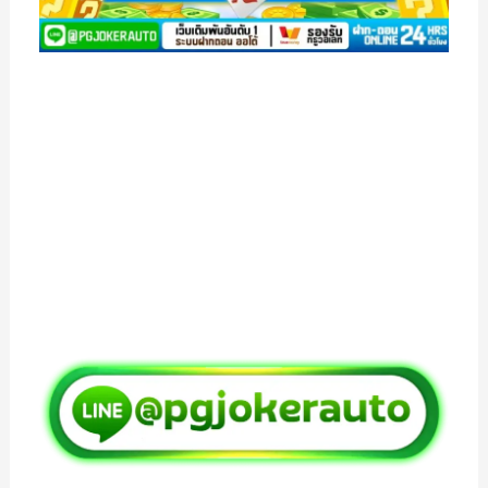
ทางเข้า โจ๊ก เกอร์ พลัส
สัญลักษณ์ Wild แทนที่สัญลักษณ์ทั้งหมด (ยกเว้น
สัญลักษณ์ Scatter) พร้อมตัวคูณ x2 เพื่อเพิ่มอัตรา
การชนะรางวัลและแจ็คพอร์ตต่างๆมากขึ้น มีโอกาส
ได้รางวัลทั้ง Mega Win, Super Win, และ
SuperMega Win