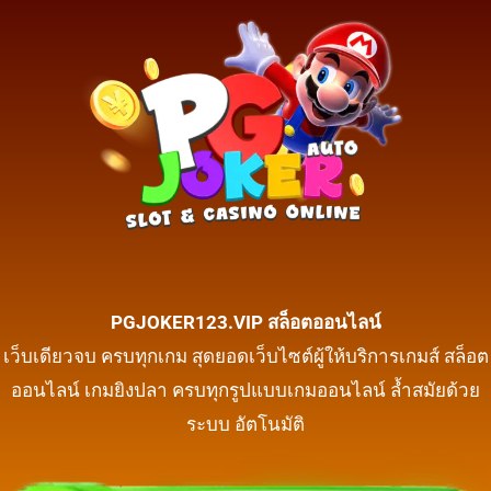
PGJOKER123.VIP สล็อตออนไลน์
เว็บเดียวจบ ครบทุกเกม สุดยอดเว็บไซต์ผู้ให้บริการเกมส์ สล็อต
ออนไลน์ เกมยิงปลา ครบทุกรูปแบบเกมออนไลน์ ล้ำสมัยด้วย
ระบบ อัตโนมัติ