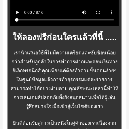
ให้ลองฟรีก่อนใครแล้วที่นี้ .....
เรานำเสนอวิธีที่ไม่มีความเครียดและซับซ้อนน้อย
กว่าสำหรับลูกค้าในการทำการฝากและถอนเงินทาง
อิเล็กทรอนิกส์ คุณเพียงแค่ต้องทำตามขั้นตอนง่ายๆ
ในศูนย์ข้อมูลแล้วการทำธุรกรรมแต่ละรายการ
สามารถทำได้อย่างง่ายดาย คุณลักษณะเหล่านี้ทำให้
การเล่นเกมส์ปลอดภัยทั้งยังสนุกสนานเพื่อให้ผู้เล่น
รู้สึกสบายใจเมื่อเข้าสู่เว็บไซต์ของเรา
ยินดีต้อนรับสู่การเป็นหนึ่งในคู่ค้าของเราเนื่องจาก