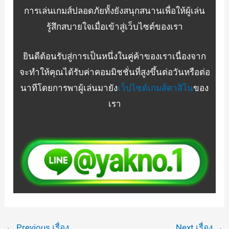
การเล่นเกมส์ปลอดภัยทั้งยังสนุกสนานเพื่อให้ผู้เล่น
รู้สึกสบายใจเมื่อเข้าสู่เว็บไซต์ของเรา
ยินดีต้อนรับสู่การเป็นหนึ่งในคู่ค้าของเราเนื่องจาก
จะทำให้คุณได้รับค่าคอมมิชชั่นที่สูงขึ้นต่อวันหรือต่อ
นาทีโดยการพาผู้เล่นมายัง
เว็ปไซต์เกมส์คาสิโน
ของ
เรา
←
Previous เรื่อง
Next เรื่อง
→