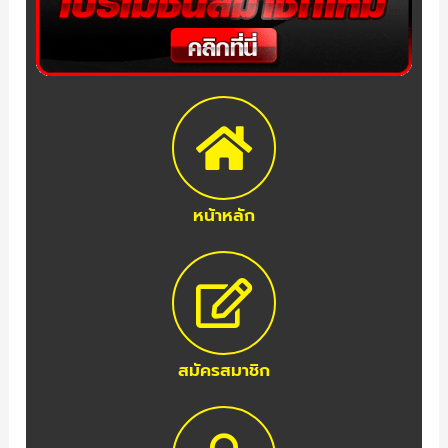
หน้าหลัก
สมัครสมาชิก