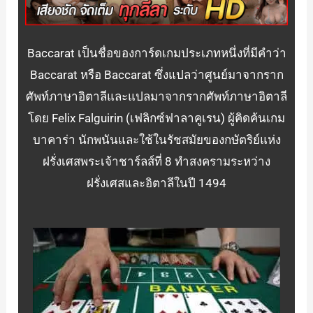
Baccarat เป็นชื่อของการ์ดเกมประเภทหนึ่งที่มีคำว่า
Baccarat หรือ Baccarat ซึ่งแปลว่าศูนย์มาจากราก
ศัพท์ภาษาอิตาลีและแปลมาจากรากศัพท์ภาษาอิตาลี
โดย Felix Falguirin (เฟลิกซ์ฟาลาคูเรน) ผู้คิดค้นเกม
บาคาร่า นักพนันและใช้ในรัชสมัยของกษัตริย์แห่ง
ฝรั่งเศสพระเจ้าชาร์ลส์ที่ 8 ทำสงครามระหว่าง
ฝรั่งเศสและอิตาลีในปี 1494