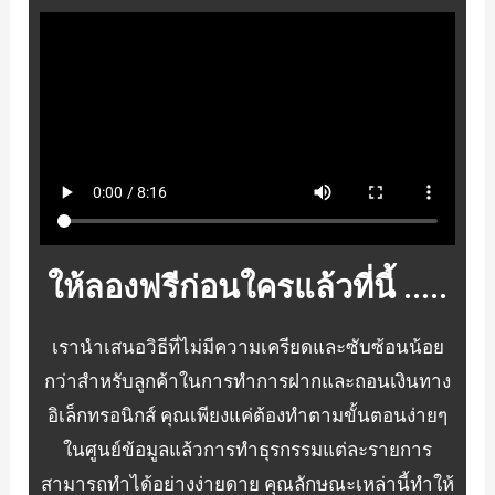
ให้ลองฟรีก่อนใครแล้วที่นี้ .....
เรานำเสนอวิธีที่ไม่มีความเครียดและซับซ้อนน้อย
กว่าสำหรับลูกค้าในการทำการฝากและถอนเงินทาง
อิเล็กทรอนิกส์ คุณเพียงแค่ต้องทำตามขั้นตอนง่ายๆ
ในศูนย์ข้อมูลแล้วการทำธุรกรรมแต่ละรายการ
สามารถทำได้อย่างง่ายดาย คุณลักษณะเหล่านี้ทำให้