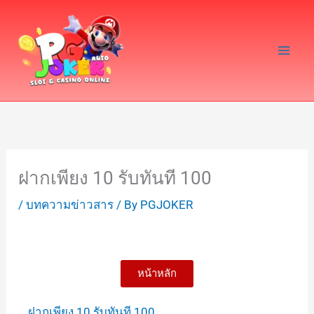
Skip
to
content
ฝากเพียง 10 รับทันที 100
/
บทความข่าวสาร
/ By
PGJOKER
ฝากเพียง 10 รับทันที 100
หน้าหลัก
ฝากเพียง 10 รับทันที 100
เว็บสล็อต ศูนย์รวมโปรโม