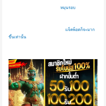
หมุนวงล้อสล็อต จะหมุนวงล้อ สปิน ครั้งละ 1 บาท ได้
100 ครั้ง หรือหากเพื่อนๆ เลือก
หมุนรอบ
ละ 0.5 บาท
ก็สามารถหมุนวงล้อ ได้ 200 ครั้ง ซึ่งสำหรับเกมสล็อต
ออนไลน์เราก็ทราบกันดีว่า หมุนวงล้อได้มากเท่าไหร่
โอกาสทำกำไร โอกาสชนะโบนัส
แจ็คพ็อตก็จะมาก
ขึ้นเท่านั้น
ดังนั้น ใช้เงินเพียง 10 บาทที่คุณมีอยู่ นำ
มาต่อยอดที่ slotxo pgjokerdotvip ได้เลย