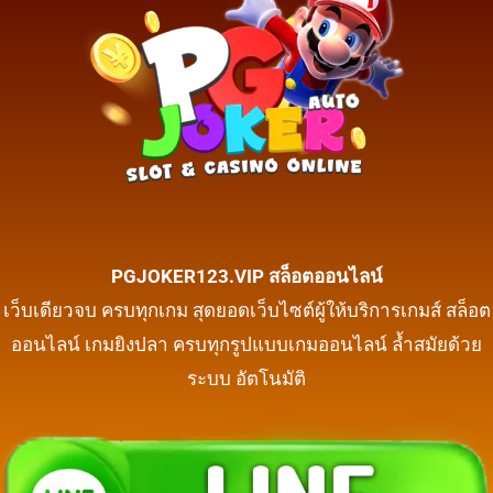
PGJOKER123.VIP สล็อตออนไลน์
เว็บเดียวจบ ครบทุกเกม สุดยอดเว็บไซต์ผู้ให้บริการเกมส์ สล็อต
ออนไลน์ เกมยิงปลา ครบทุกรูปแบบเกมออนไลน์ ล้ำสมัยด้วย
ระบบ อัตโนมัติ