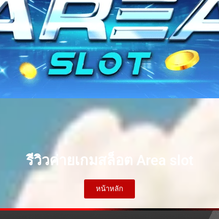
รีวิวค่ายเกมสล็อต Area slot
หน้าหลัก