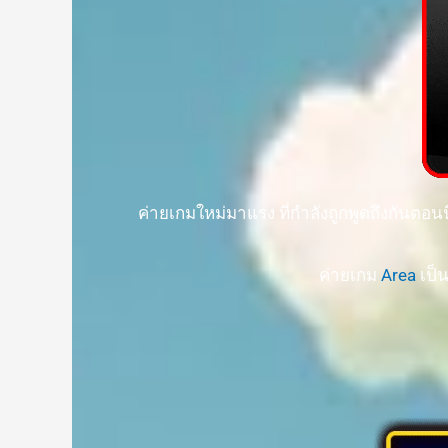
ค่ายเกมใหม่มาแรง ที่กำลังถูกพูดถึงกันตอ
ค่ายเกม
Area
เป็น