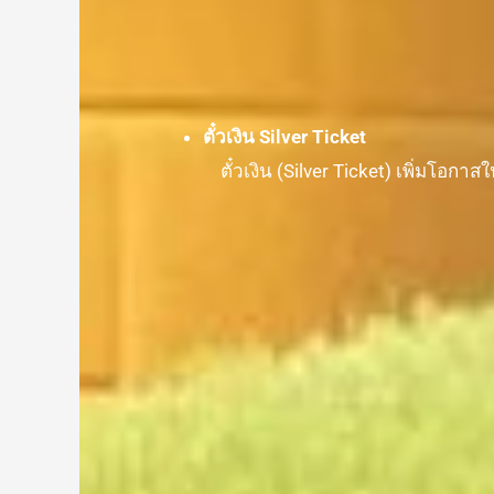
ตั๋วเงิน Silver Ticket
ตั๋วเงิน (Silver Ticket) เพิ่มโอกาส