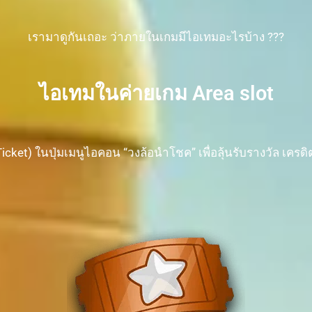
เรามาดูกันเถอะ ว่าภายในเกมมีไอเทมอะไรบ้าง ???
ไอเทมในค่ายเกม Area slot
ket) ในปุ่มเมนูไอคอน “วงล้อนำโชค” เพื่อลุ้นรับรางวัล เครดิต