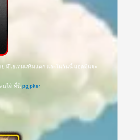
มาย มีไอเทมเสริมแตก และในวันนี้ แอดมินจะ
ได้ ที่นี่
pgjpker