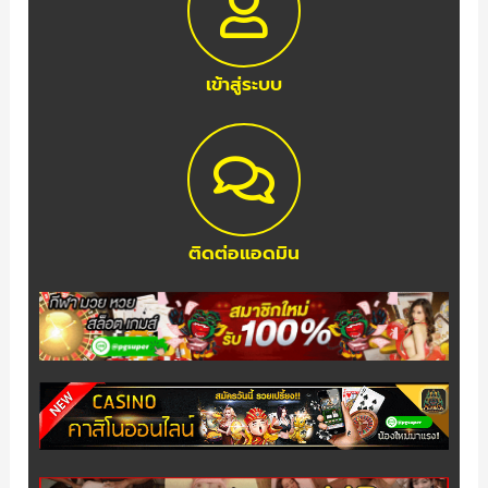
เข้าสู่ระบบ
ติดต่อแอดมิน