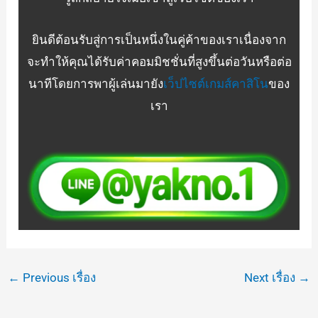
ยินดีต้อนรับสู่การเป็นหนึ่งในคู่ค้าของเราเนื่องจาก
จะทำให้คุณได้รับค่าคอมมิชชั่นที่สูงขึ้นต่อวันหรือต่อ
นาทีโดยการพาผู้เล่นมายัง
เว็ปไซต์เกมส์คาสิโน
ของ
เรา
←
Previous เรื่อง
Next เรื่อง
→