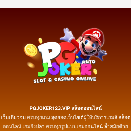
PGJOKER123.VIP สล็อตออนไลน์
เว็บเดียวจบ ครบทุกเกม สุดยอดเว็บไซต์ผู้ให้บริการเกมส์ สล็อต
ออนไลน์ เกมยิงปลา ครบทุกรูปแบบเกมออนไลน์ ล้ำสมัยด้วย