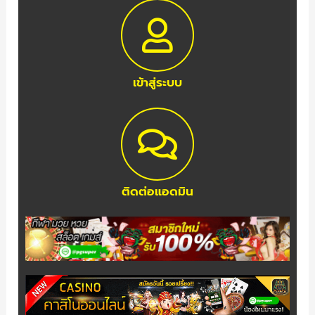
เข้าสู่ระบบ
ติดต่อแอดมิน