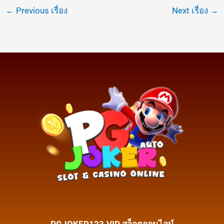
←
Previous เรื่อง
Next เรื่อง
→