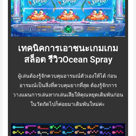
เทคนิคการเอาชนะเกมเกม
สล็อต รีวิวOcean Spray
ผู้เล่นต้องรู้จักควบคุมอารมณ์ตัวเองให้ได้ ก่อน
อารมณ์เป็นสิ่งที่ควบคุมยากที่สุด ต้องรู้จักการ
วางแผนการเล่นหากเล่นเสียให้คุณหยุดเดิมพันก่อน
ในวัดถัดไปก็ค่อยมาเดิมพันใหม่ค่ะ