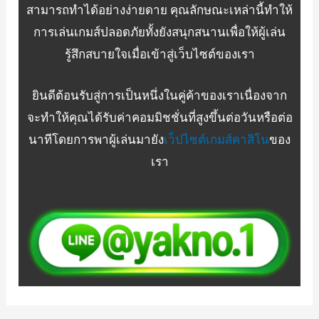
สามารถทำได้อย่างง่ายดาย คุณลักษณะเหล่านี้ทำให้
การเล่นเกมส์ปลอดภัยทั้งยังสนุกสนานเพื่อให้ผู้เล่น
รู้สึกสบายใจเมื่อเข้าสู่เว็บไซต์ของเรา
ยินดีต้อนรับสู่การเป็นหนึ่งในคู่ค้าของเราเนื่องจาก
จะทำให้คุณได้รับค่าคอมมิชชั่นที่สูงขึ้นต่อวันหรือต่อ
นาทีโดยการพาผู้เล่นมายัง
เว็ปไซต์เกมส์คาสิโน
ของ
เรา