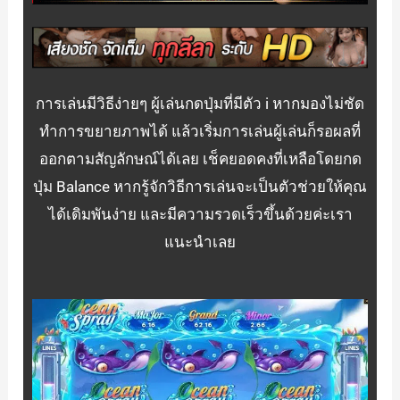
การเล่นมีวิธีง่ายๆ ผู้เล่นกดปุ่มที่มีตัว i หากมองไม่ชัด
ทำการขยายภาพได้ แล้วเริ่มการเล่นผู้เล่นก็รอผลที่
ออกตามสัญลักษณ์ได้เลย เช็คยอดคงที่เหลือโดยกด
ปุ่ม Balance หากรู้จักวิธีการเล่นจะเป็นตัวช่วยให้คุณ
ได้เดิมพันง่าย และมีความรวดเร็วขึ้นด้วยค่ะเรา
แนะนำเลย