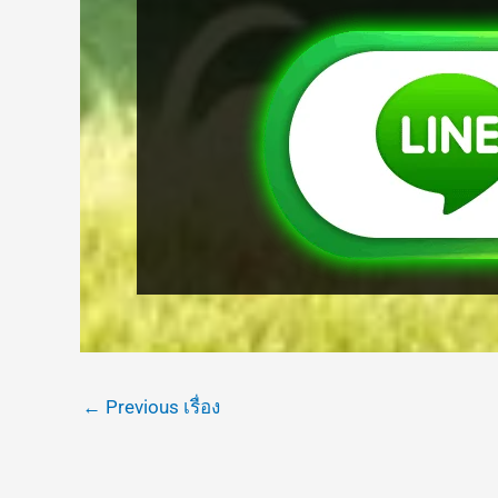
←
Previous เรื่อง