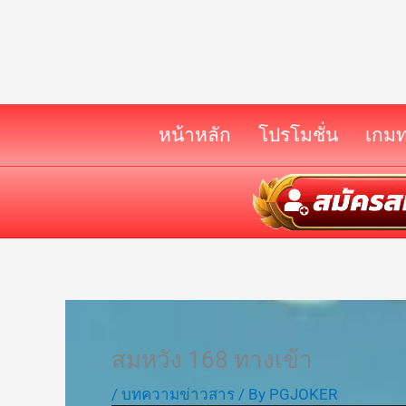
Skip
to
content
หน้าหลัก
โปรโมชั่น
เกมท
สมหวัง 168 ทางเข้า
/
บทความข่าวสาร
/ By
PGJOKER