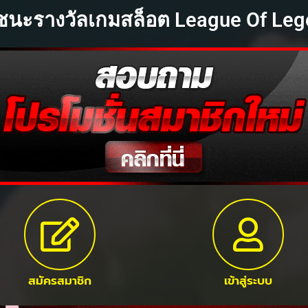
ชนะรางวัลเกมสล็อต League Of Leg
สมัครสมาชิก
เข้าสู่ระบบ