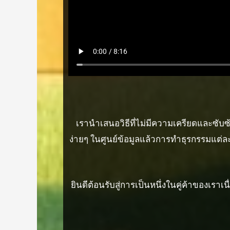
เรานำเสนอวิธีที่ไม่มีความเครียดและซั
ง่ายๆ ในศูนย์ข้อมูลแล้วการทำธุรกรรมแต่ล
ยินดีต้อนรับสู่การเป็นหนึ่งในคู่ค้าของเราเ