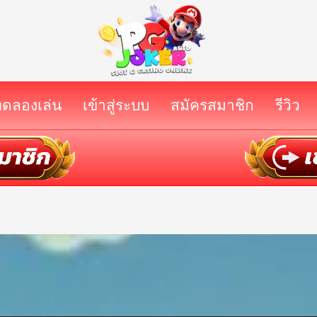
ดลองเล่น
เข้าสู่ระบบ
สมัครสมาชิก
รีวิว