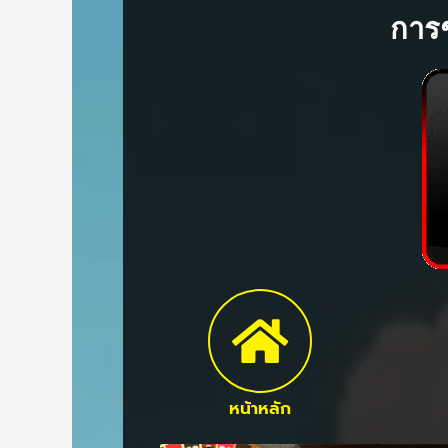
การ
หน้าหลัก