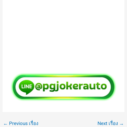
โบนัสแจ็คพอร์ต
สัญลักษณ์ Wild แทนที่สัญลักษณ์ทั้งหมด (ยกเว้น
สัญลักษณ์ Scatter) พร้อมตัวคูณ x2 เพื่อเพิ่มอัตรา
การชนะรางวัลและแจ็คพอร์ตต่างๆมากขึ้น มีโอกาส
ได้รางวัลทั้ง Mega Win, Super Win, และ
SuperMega Win
←
Previous เรื่อง
Next เรื่อง
→