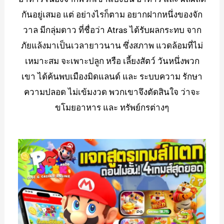
กันอยู่เสมอ แต่ อย่างไรก็ตาม อยากฝากหนึ่งของจัก
วาล มีกลุ่มดาว ที่ชื่อว่า Atras ได้รับผลกระทบ จาก
ภัยแล้งมาเป็นเวลายาวนาน ซึ่งสภาพ แวดล้อมที่ไม่
เหมาะสม จะเพาะปลูก หรือ เลี้ยงสัตว์ วันหนึ่งพวก
เขา ได้ค้นพบเมืองมิดแลนด์ และ ระบบความ รักษา
ความปลอด ไม่เข้มงวด พวกเขาจึงตัดสินใจ ว่าจะ
ขโมยอาหาร และ ทรัพย์กรต่างๆ