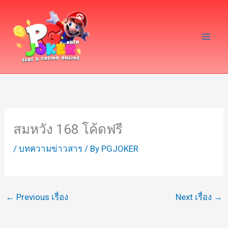
Skip
to
content
สมหวัง 168 โค้ดฟรี
/
บทความข่าวสาร
/ By
PGJOKER
←
Previous เรื่อง
Next เรื่อง
→