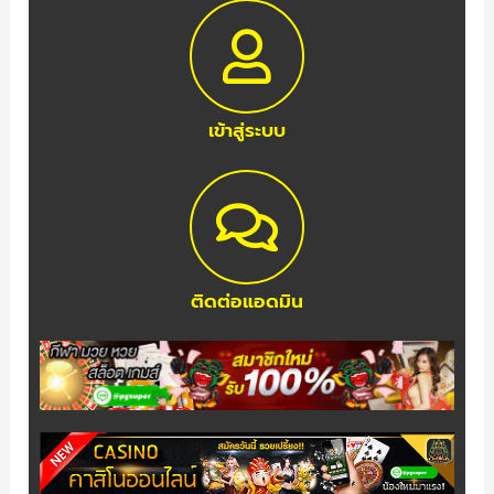
เข้าสู่ระบบ
ติดต่อแอดมิน