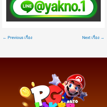
←
Previous เรื่อง
Next เรื่อง
→