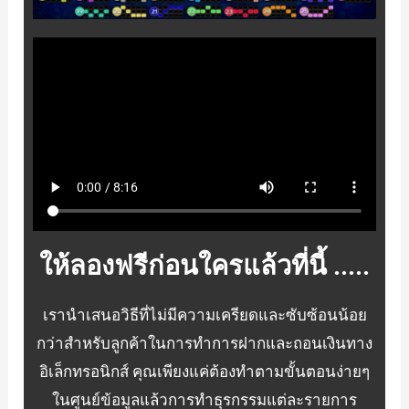
ให้ลองฟรีก่อนใครแล้วที่นี้ .....
เรานำเสนอวิธีที่ไม่มีความเครียดและซับซ้อนน้อย
กว่าสำหรับลูกค้าในการทำการฝากและถอนเงินทาง
อิเล็กทรอนิกส์ คุณเพียงแค่ต้องทำตามขั้นตอนง่ายๆ
ในศูนย์ข้อมูลแล้วการทำธุรกรรมแต่ละรายการ