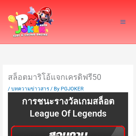
Skip
to
content
สล็อตมาริโอ้แจกเครดิฟรี50
/
บทความข่าวสาร
/ By
PGJOKER
การชนะรางวัลเกมสล็อต
League Of Legends