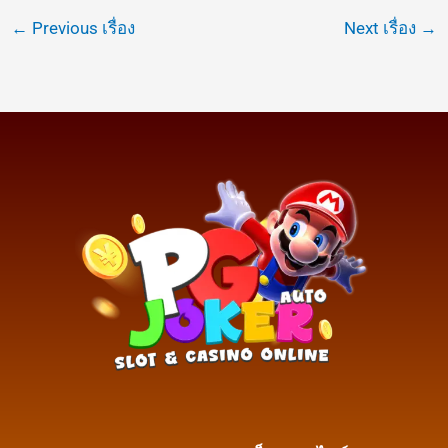
←
Previous เรื่อง
Next เรื่อง
→