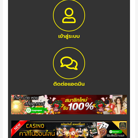
เข้าสู่ระบบ
ติดต่อแอดมิน