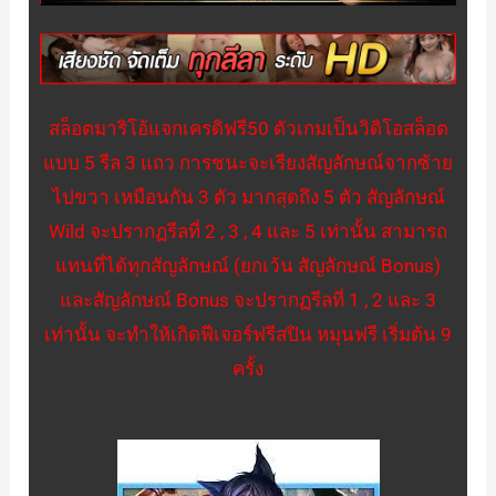
สล็อตมาริโอ้แจกเครดิฟรี50 ตัวเกมเป็นวิดิโอสล็อต
แบบ 5 รีล 3 แถว การชนะจะเรียงสัญลักษณ์จากซ้าย
ไปขวา เหมือนกัน 3 ตัว มากสุดถึง 5 ตัว สัญลักษณ์
Wild จะปรากฏรีลที่ 2 , 3 , 4 และ 5 เท่านั้น สามารถ
แทนที่ได้ทุกสัญลักษณ์ (ยกเว้น สัญลักษณ์ Bonus)
และสัญลักษณ์ Bonus จะปรากฏรีลที่ 1 , 2 และ 3
เท่านั้น จะทำให้เกิดฟีเจอร์ฟรีสปิน หมุนฟรี เริ่มต้น 9
ครั้ง