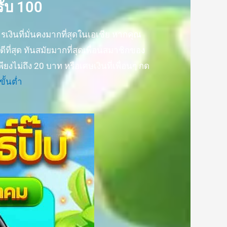
รับ 100
รเงินที่มั่นคงมากที่สุดในเอเชีย หากคุณ
่ดีที่สุด ทันสมัยมากที่สุดเพื่อนสมาชิกของ
ียงไม่ถึง 20 บาท หรือเศษเงินที่เพื่อนๆ กด
ขั้นต่ำ