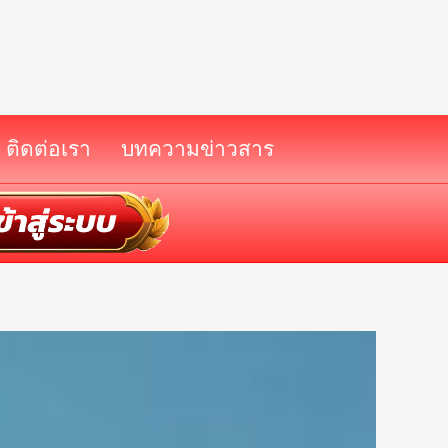
ติดต่อเรา
บทความข่าวสาร