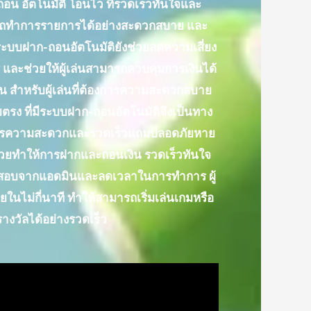
อน อัตโนมัติ โอนไว ที่รวดเร็วทันใจและ
ารถทำการรายการได้อย่างสะดวกสบาย และ
ะบบฝาก-ถอนอัตโนมัติยังช่วยลดความเสี่ยง
และช่วยให้ผู้เล่นสามารถควบคุมการเงินได้
ึ้น สำหรับผู้เล่นที่ต้องการความสะดวกสบาย
รง ที่มีระบบฝาก-ถอนอัตโนมัติจึงเป็นทาง
ต้องการความสะดวกและรวดเร็วแถมปลอดภัยหาย
ช่วยทำให้การฝากและถอนเงิน รวดเร็วทันใจ
วจสอบจากแอดมินและลดเวลาในการทำการ ผู้
นไม่กี่นาที ทำให้สามารถเริ่มเล่นเกมหรือ
รางวัลได้อย่างรวดเร็ว