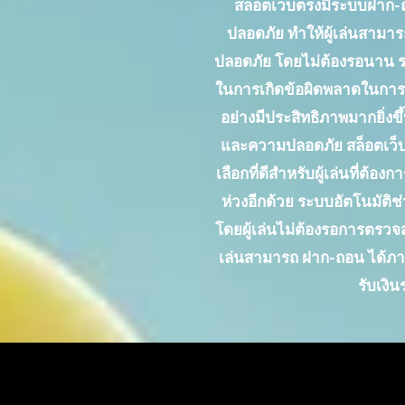
สล็อตเว็บตรงมีระบบฝาก-ถ
ปลอดภัย ทำให้ผู้เล่นสาม
ปลอดภัย โดยไม่ต้องรอนาน ร
ในการเกิดข้อผิดพลาดในการ 
อย่างมีประสิทธิภาพมากยิ่งข
และความปลอดภัย สล็อตเว็บต
เลือกที่ดีสำหรับผู้เล่นที่
ห่วงอีกด้วย ระบบอัตโนมัติ
โดยผู้เล่นไม่ต้องรอการตร
เล่นสามารถ ฝาก-ถอน ได้ภายใ
รับเงิน