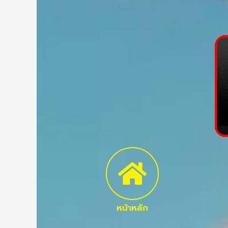
หน้าหลัก