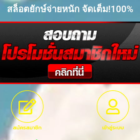
สล็อตยักษ์จ่ายหนัก จัดเต็ม!100%
สมัครสมาชิก
เข้าสู่ระบบ