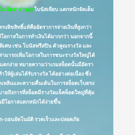
ัก อัตราจ่ายสูง
โบนัสเพียบ แตกหนักจัดเต็ม
งลิขสิทธิ์แท้คืออัตราการจ่ายเงินที่สูงกว่า
นมีโอกาสในการทำเงินได้มากกว่า นอกจากนี้
พิเศษ เช่น โบนัสฟรีสปิน ตัวคูณรางวัล และ
สามารถเพิ่มโอกาสในการชนะรางวัลใหญ่ได้
ง แตกง่าย หมายความว่าเกมสล็อตนั้นมีอัตรา
ให้ผู้เล่นได้รับรางวัล ได้อย่างต่อเนื่อง ซึ่ง
ดเพลินและความตื่นเต้นในการสล็อตเว็บตรง
ายถึงการที่สล็อตมีรางวัลแจ็คพ็อตใหญ่ที่คุ้ม
ล่นมีโอกาสแตกหนักได้ง่ายขึ้น
ก-ถอนอัตโนมัติ รวดเร็วและปลอดภัย