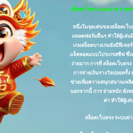
สล็อตเว็บตรง แตกง่าย จ่ายหน
หนึ่งในจุดเด่นของสล็อตเว็บตร
แพลตฟอร์มอื่นๆ ทำให้ผู้เล่
เกมสล็อตบางเกมยังมีฟีเจอร์
แจ็คพอตแบบโปรเกรสซีฟ ซึ่ง
ง่ายมาก การที่ สล็อตเว็บตร
การจ่ายเงินรางวัลบ่อยครั้ง ทำ
ช่วยเพิ่มความสนุกสนานเพลิ
นอกจากนี้ การ จ่ายหนัก ยังหม
ค่า ทำให้ผู้เ
สล็อตเว็บตรง ระบบฝา