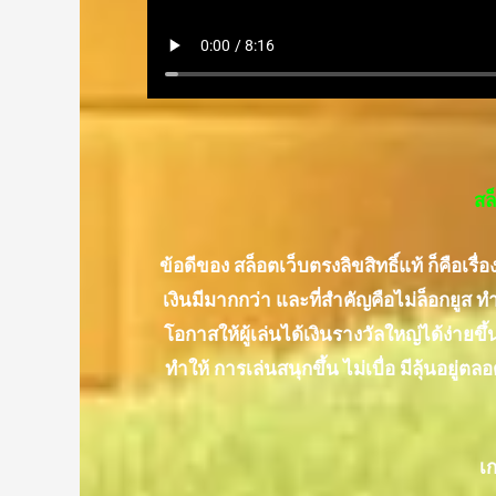
สล
ข้อดีของ สล็อตเว็บตรงลิขสิทธิ์แท้ ก็คือเรื
เงินมีมากกว่า และที่สำคัญคือไม่ล็อกยูส ทำ
โอกาสให้ผู้เล่นได้เงินรางวัลใหญ่ได้ง่ายขึ้
ทำให้ การเล่นสนุกขึ้น ไม่เบื่อ มีลุ้นอยู่
เก