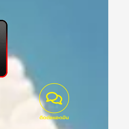
ติดต่อแอดมิน