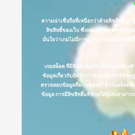
ความน่าเชื่อถือที่เหนือกว่าด้วยลิขสิทธิ์แท
ลิขสิทธิ์ของเว็บ ซึ่งหมายถึงการตรวจ
มั่นใจว่าเกมไม่มีการล็อคยูส หรือตั้งค่าเพ
เกมสล็อต ที่มีลิขสิทธิ์แท้จะใช้ระบบสร้า
ข้อมูลเกี่ยวกับอัตราการจ่ายเงิน (RTP) จะถ
ตรวจสอบข้อมูลที่มาของเกมได้ เว็บสล็อตที
ข้อมูล การมีลิขสิทธิ์แท้ช่วยให้ผู้เล่นสามาร