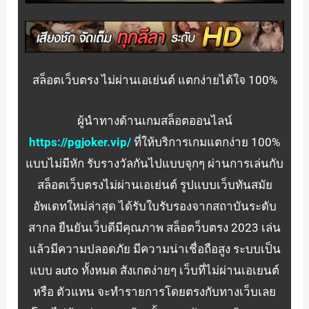
สล็อตเว็บตรง ไม่ผ่านเอเย่นต์ แตกง่ายได้ใจ 100%
ผู้นำทางด้านเกมสล็อตออนไลน์
https://pgjoker.vip/
ที่ให้บริการเกมแตกง่าย 100%
แบบไม่มีหัก รับรางวัลกันไปแบบจุกๆ ผ่านการเล่นกับ
สล็อตเว็บตรงไม่ผ่านเอเย่นต์ รูปแบบเว็บทันสมัย
อัพเดทใหม่ล่าสุด ได้รับใบรับรองจากสถาบันระดับ
สากล ยืนยันเว็บดีมีคุณภาพ สล็อตว็บตรง 2023 เล่น
แล้วมีความปลอดภัย มีความน่าเชื่อถือสูง ระบบเป็น
แบบ auto ทั้งหมด สังเกตง่ายๆ เว็บที่ไม่ผ่านเอเยนต์
หรือ ตัวแทน จะทำรายการโดยตรงกับทางเว็บเลย