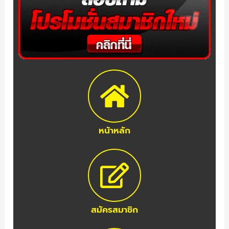
หน้าหลัก
สมัครสมาชิก