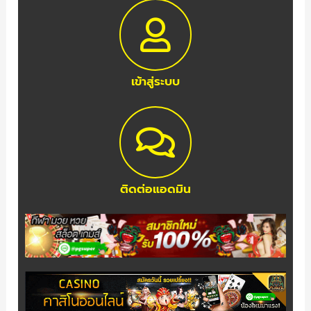
เข้าสู่ระบบ
ติดต่อแอดมิน