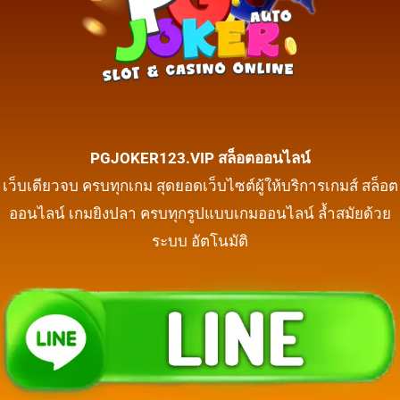
PGJOKER123.VIP สล็อตออนไลน์
เว็บเดียวจบ ครบทุกเกม สุดยอดเว็บไซต์ผู้ให้บริการเกมส์ สล็อต
ออนไลน์ เกมยิงปลา ครบทุกรูปแบบเกมออนไลน์ ล้ำสมัยด้วย
ระบบ อัตโนมัติ