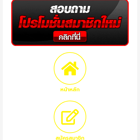
หน้าหลัก
สมัครสมาชิก