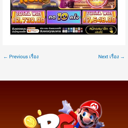
←
Previous เรื่อง
Next เรื่อง
→