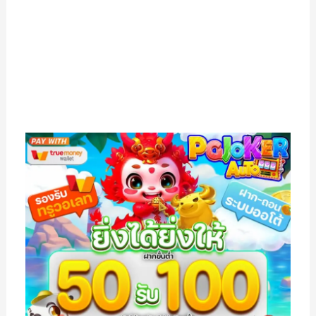
ต้นเดิมพันเพียง 1 บาท แต่โอกาสแตกหนักมีเพียบ
อย่ารอช้า มาเปิดประสบการณ์ใหม่กับ สล็อต
Treasures of Aztec เว็บตรง ที่ปลอดภัยและจ่ายเงิน
จริงแบบ 100% รับรองว่าถูกใจทั้งมือใหม่และมือเก๋า
แน่นอน