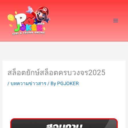
Skip
to
content
สล็อตยักษ์สล็อตครบวงจร2025
/
บทความข่าวสาร
/ By
PGJOKER
สล็อตยักษ์สล็อตครบ
วงจร2025