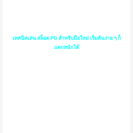
สล็อตยักษ์สล็อตครบ
วงจร2025
เทคนิคเล่น สล็อต PG สำหรับมือใหม่ เริ่มต้นง่าย ๆ ก็
แตกหนักได้
เริ่มต้นเล่น สล็อตเว็บตรง เว็บสล็อต PG ครั้งแรก
ไม่ใช่เรื่องยาก สำหรับมือใหม่ที่อยากลุ้นโชคและ
สนุกไปพร้อมกัน นี่คือเทคนิคง่าย ๆ ที่ช่วยเพิ่มโอกาส
แตกหนักแบบไม่ต้องพึ่งดวงอย่างเดียว เริ่มต้นด้วย
การ เลือกเกมที่มีค่า RTP สูง เพราะเกมเหล่านี้จ่าย
รางวัลคืนผู้เล่นมากกว่า ลองดูเกมสล็อตยอดนิยม
เช่น Fortune Ox หรือ Treasures of Aztec ที่เหมาะ
กับมือใหม่แบบสุด ๆ จากนั้น ตั้งงบประมาณการเล่น