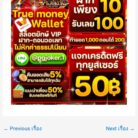
←
Previous เรื่อง
Next เรื่อง
→