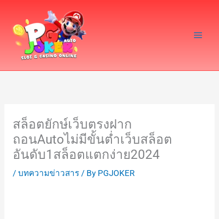
Skip
to
content
สล็อตยักษ์เว็บตรงฝาก
ถอนAutoไม่มีขั้นต่ำเว็บสล็อต
อันดับ1สล็อตแตกง่าย2024
/
บทความข่าวสาร
/ By
PGJOKER
สล็อตยักษ์เว็บตรงฝาก
ถอนAutoไม่มีขั้นต่ำเว็บสล็อต