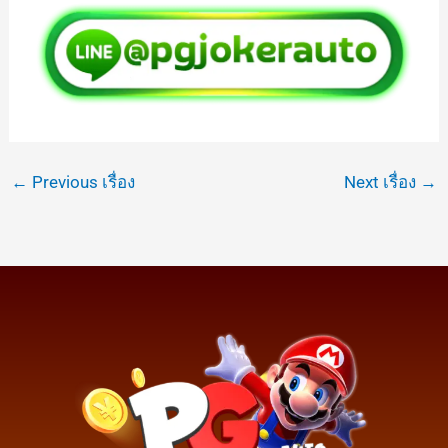
←
Previous เรื่อง
Next เรื่อง
→