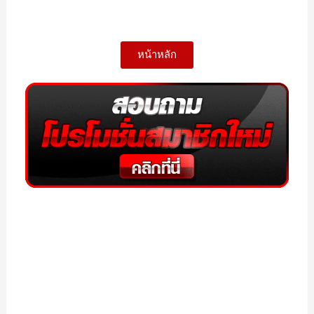
อันดับ1สล็อตแตกง่าย2024
หน้าหลัก
สล็อตยักษ์เว็บตรงฝากถอนAutoไม่มีขั้นต่ำเว็บ
สล็อตอันดับ1สล็อตแตกง่าย2024 จากทุกค่ายใน
เอเชีย สำหรับผู้ที่หลงใหลในเกมสล็อต ที่นี่เป็น
เว็บไซต์ตรงที่ไม่ผ่านเอเย่นต์ 100% และมีเกมจาก
ค่ายสล็อตชั้นนำ ทั้งหมดอยู่ในที่เดียว เพื่อให้คุณได้