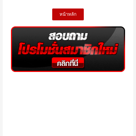
หน้าหลัก
สล็อตยักษ์เว็บตรง ให้การเดิมพันที่แท้จริงจากผู้ให้
บริการรายใหญ่ ค่ายเกมสล็อตแท้ ใช้งาน True
Wallet แบบไม่มีขั้นต่ำ เว็บสล็อตออนไลน์ pg slot
เว็บตรง อันดับ 1 ปี 2024 ช่วยให้ผู้ที่ชื่นชอบ สล็อต
เว็บตรง ฝาก-ถอน true wallet ไม่มี ขั้น ต่ําสามารถลง
ทะเบียนเป็นสมาชิกและเริ่มเล่นสล็อตซึ่งเป็นสล็อตที่