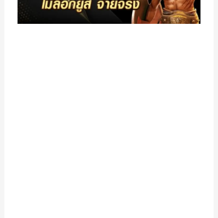
สล็อตเว็บตรง ไม่ผ่านเอเย่นต์
API แท้ เว็บสล็อตออนไลน์
ฝากถอน ทรูวอเลท
สล็อตเว็บตรง คือ เว็บสล็อตที่ถูกกฎหมาย เว็บสล็อต
แท้ มีใบอนุญาต ที่ผู้เล่นสามารถตรวจสอบได้ ส่วน
ใหญ่มักจะเป็นสล็อตที่มีชื่อเสียงจากผู้ให้บริการราย
ใหญ่ สล็อต เว็บตรงไม่ผ่านเอเย่นต์ ได้รับการไว้
วางใจอย่างสูงสำหรับการเดิมพันที่ปลอดภัยและ
มั่นคง เว็บสล็อตออนไลน์ ที่ดีที่สุด ระดับความน่าเชื่อ
ถือนี้ทำให้ทุกคนเลือกที่จะเล่น PG SLOT เว็บ
ตรง มากกว่าเว็บตัวแทน เว็บสล็อต pg เว็บตรง ที่ดี