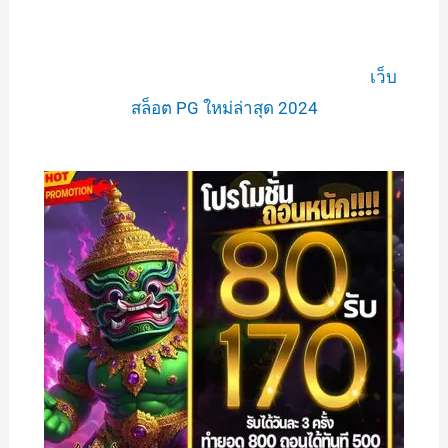
ที่สุด ถอนได้ไม่มีขั้นต่ำ ด้วย สล็อตวอเลท ได้กลาย
เป็นแพลตฟอร์มสล็อตที่ได้รับความนิยมสูงสุด
เนื่องจากมีปริมาณผู้เล่นที่เพิ่มมากขึ้นเรื่อย ๆ
เว็บ
สล็อต PG ใหม่ล่าสุด 2024