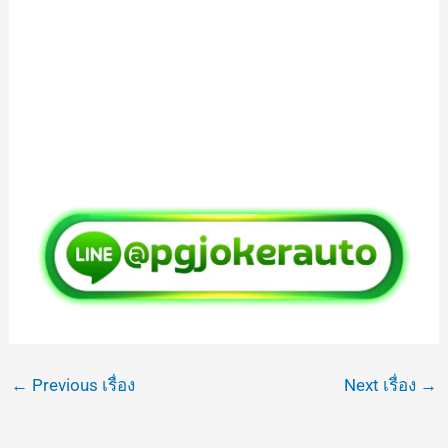
ที่สุด สล็อต pg เว็บตรงแตกหนัก เป็นผู้ให้บริการเกม
สล็อตคุณภาพสูง ปลอดภัย เป็นเว็บที่สามารถสร้าง
กำไรได้มากที่สุดสำหรับทุกคน สล็อต ฝาก-ถอน true
wallet ไม่มี บัญชีธนาคาร ก็เล่นได้ เว็บสล็อตใหม่
ล่าสุด ได้เงินจริง 100% มาพร้อม 3 จุดเด่นสำคัญ คือ
←
Previous เรื่อง
Next เรื่อง
→