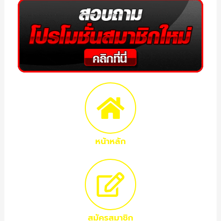
หน้าหลัก
สมัครสมาชิก