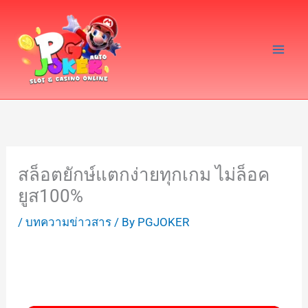
Skip
to
content
สล็อตยักษ์แตกง่ายทุกเกม ไม่ล็อค
ยูส100%
/
บทความข่าวสาร
/ By
PGJOKER
สล็อตยักษ์แตกง่ายทุกเกม ไม่
ล็อคยูส100%