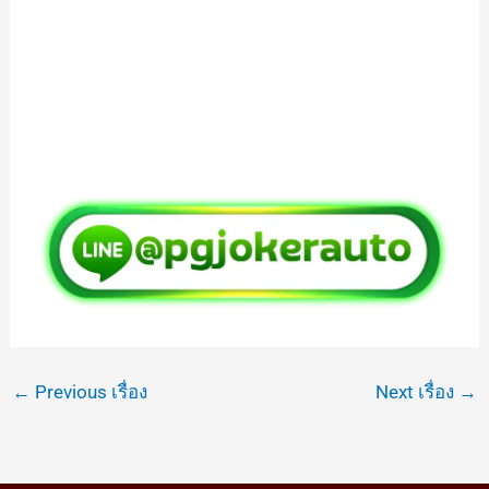
ฟีเจอร์เสริมอย่าง FREE SPIN ช่วยให้ได้โบนัสเพิ่ม
และได้เงินทันที สล็อตเว็บตรง ฝาก-ถอน true
wallet ไม่มีธนาคาร ไม่มีขั้นต่ำ ดังนั้นกดเข้ามา
เล่นที่นี่ไม่ผิดหวัง เพราะทุกเกมสล็อตไม่มีสะดุด
←
Previous เรื่อง
Next เรื่อง
→