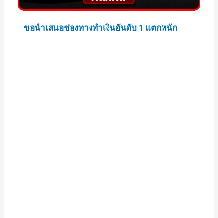
ขอนำเสนอช่องทางทำเงินอันดับ 1 แตกหนัก
แตก
บ่อยลุ้นเงินล้านได้ทุกวัน ซึ่งกำลังได้รับความนิยม
สูงสุดเป็นอันดับ 1 ผ่านรูปแบบการเล่นเกมสล็อต
จาก สล็อตเว็บตรง ที่มีการพัฒนาระบบ API ใหม่
ล่าสุดและโปร่งใสสุดๆ พร้อมรับประกันตัวคูณรางวัล
มากกว่า x10,000 เท่า เว็บตรงแตกหนัก รวยเร็ว แตก
ง่ายและอัตราการจ่ายเงินสูงสุด หากเปรียบเทียบกับที่
อื่นๆ สล็อต ให้บริการดีกว่าและสามารแสดงผลลัพธ์
ไว ปั่นง่ายด้วยระบบฝากถอนปลอดภัยสูงสุด
กดเข้ามาใช้งานกับ เว็บสล็อตเว็บตรง ชวนเพื่อนเล่น
ก็คุ้ม พร้อมลุ้นเงินรางวัลตั้งแต่ครั้งแรกที่ใช้งาน
อัปเดตระบบใหม่ล่าสุด ซึ่งสามารถแสดงผลลัพธ์ไว