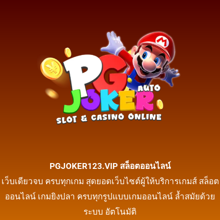
PGJOKER123.VIP สล็อตออนไลน์
เว็บเดียวจบ ครบทุกเกม สุดยอดเว็บไซต์ผู้ให้บริการเกมส์ สล็อต
ออนไลน์ เกมยิงปลา ครบทุกรูปแบบเกมออนไลน์ ล้ำสมัยด้วย
ระบบ อัตโนมัติ