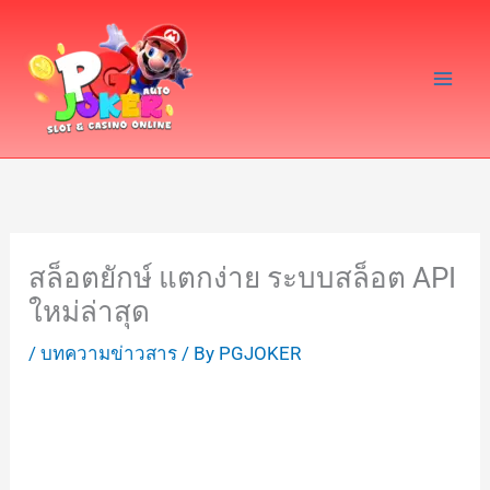
Skip
to
content
สล็อตยักษ์ แตกง่าย ระบบสล็อต API
ใหม่ล่าสุด
/
บทความข่าวสาร
/ By
PGJOKER
สล็อตยักษ์แตกง่ายระบบสล็อต API ใหม่ล่าสุด ขอนำ
เสนอช่องทางทำเงินอันดับ 1 แตกหนัก แตกบ่อยลุ้น
เงินล้านได้ทุกวัน ซึ่งกำลังได้รับความนิยมสูงสุดเป็น