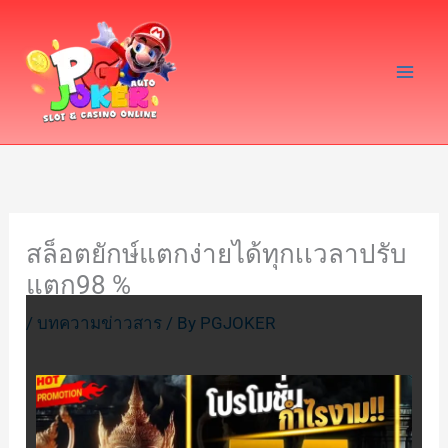
Skip
to
content
สล็อตยักษ์แตกง่ายได้ทุกเเวลาปรับ
แตก98 %
/
บทความข่าวสาร
/ By
PGJOKER