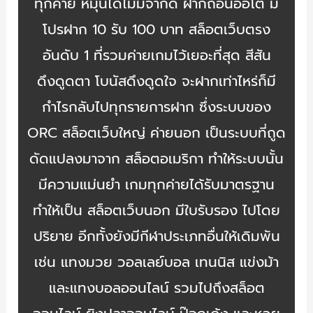
ทุกค่าย หมุนได้ไม่มีจำกัด ฝากถอนออโต้ มี
โปรฝาก 10 รับ 100 บาท สล็อตเว็บตรง
อันดับ 1 ที่รวมค่ายเกมไว้เยอะที่สุด สีสัน
ดึงดูดตา โบนัสดึงดูดใจ จะฝากเท่าไหร่ก็มี
กำไรกลับไปทุกรายการฝาก ซึ่งระบบของ
ORC สล็อตเว็บใหญ่ ค่ายนอก เป็นระบบที่ถูด
ดัดแปลงมาจาก สล็อตอเมริกา ทำให้ระบบนั้น
มีความแม่นยำ เกมทุกค่ายได้รับมาตรฐาน
ทำให้เป็น สล็อตเว็บนอก มีใบรับรอง ไปโดย
ปริยาย อีกทั้งยังมีกีฬาประเภทอื่นให้เดิมพัน
เช่น แทงมวย วอลเลย์บอล เทนนิส แข่งม้า
และแทงบอลออนไลน์ รวมไปถึงสล็อต