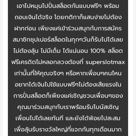
เอาไปหมุนไปปั่นสล็อตกันแบบฟรีๆ พร้อม
ถอนเงินได้จริง โดยกติกาก็แสนง่ายไม่ต้อง
ฝากก่อน เพียงแค่เข้าร่วมสนุกกับการสมัคร
สมาชิกซุปเปอร์สล็อตในทุกๆวันก็รับไปได้เลย
ไม่ต้องลุ้น ไม่มีเต็ม ได้แน่นอน 100% สล็อต
ฟรีเครดิตไม่หลอกลวงต้องที่ superslotmax
เท่านั้นที่ให้คุณจริงๆ หรือหากเพื่อนๆคนไหน
อยากได้เงินไปใช้แบบฟรีๆไม่ต้องเสียแรงใน
การปั่นสล็อตก็เพียงแค่เชิญชวนเพื่อนๆของ
คุณมาร่วมสนุกกับเราพร้อมรับโบนัสเชิญ
เพื่อนไปได้เลยทันที และยังได้พ้อยไปสะสม
เพื่อลุ้นรับรางวัลใหญ่ที่แจกกันทุกเดือนมาก