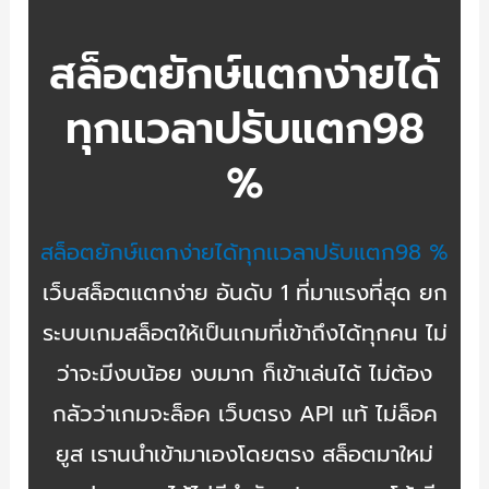
สล็อตยักษ์แตกง่ายได้
ทุกเเวลาปรับแตก98
%
สล็อตยักษ์แตกง่ายได้ทุกเเวลาปรับแตก98 %
เว็บสล็อตแตกง่าย อันดับ 1 ที่มาแรงที่สุด ยก
ระบบเกมสล็อตให้เป็นเกมที่เข้าถึงได้ทุกคน ไม่
ว่าจะมีงบน้อย งบมาก ก็เข้าเล่นได้ ไม่ต้อง
กลัวว่าเกมจะล็อค เว็บตรง API แท้ ไม่ล็อค
ยูส เรานนำเข้ามาเองโดยตรง สล็อตมาใหม่