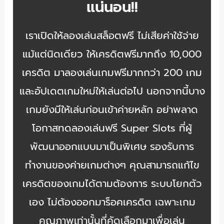
แน่นอน!!
เราเปิดให้ลองเล่นสล็อตฟรี ไม่เสียค่าใช้จ่าย
แม้แต่นิดเดียว ให้เครดิตฟรีมากถึง 10,000
เครดิต มาลองเล่นเกมฟรีมากกว่า 200 เกม
และอัปเดตเกมใหม่ให้เล่นต่อไป นอกจากนี้บาง
เกมยังมีให้เล่นก่อนเข้าค่ายหลัก อย่าพลาด
โอกาสทดลองเล่นฟรี Super Slots ที่ผู้
พัฒนาออกแบบมาเป็นพิเศษ รองรับการ
ทำงานของค่ายเกมต่างๆ คุณสามารถแก้ไข
เครดิตของเกมได้ตามต้องการ ระบบโยกตัว
เอง ไม่ต้องออกมาร็อคเครดิต เฉพาะเกม
คุณภาพเท่านั้นที่คัดเลือกมาเพื่อเล่น