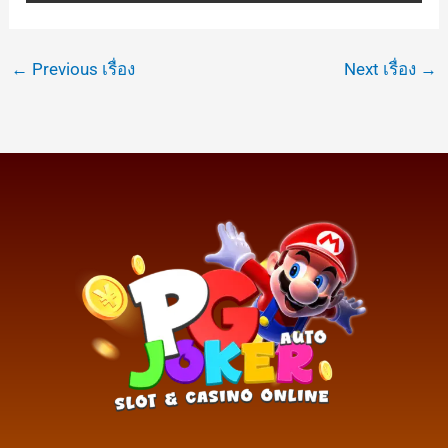
←
Previous เรื่อง
Next เรื่อง
→