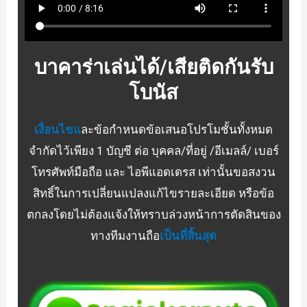
บาคาร่าเล่นได้/เสียติดกันรับ
โบนัส
เงื่อนไขแ
ละข้อกำหนดข้อเสนอโปรโมชั้นทั้งหมด
จำกัดไว้เพียง 1 บัญชี ต่อ บุคคล/ที่อยู่ /อีเมลล์/ เบอร์
โทรศัพท์มือถือ และ ไอพีแอดเดรส เท่านั้นขอสงวน
สิทธิ์ในการเปลี่ยนแปลงแก้ไขรายละเอียด หรือข้อ
ตกลงโดยไม่ต้องแจ้งให้ทราบล่วงหน้าการตัดสินของ
ทางทีมงานถือ
เป็นที่สิ้นสุด