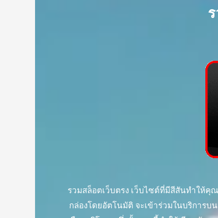
ร
รวมสล็อตเว็บตรง เว็บไซต์ที่มีสีสันทำให้ค
กล่องโดยอัตโนมัติ จะเข้าร่วมในบริการบนเว