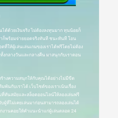
ง
ด้ด้วยเงินจริง ไม่ต้องลงทุนมาก ทุนน้อยก็
ราก็พร้อมจ่ายยอดจริงทันที ชนะทันที โอน
ที่ให้ผู้เล่นเล่นเกมของเราได้ฟรีโดยไม่ต้อง
อบทั้งกลางวันและกลางคืน มาสนุกกับเราตอน
้างความสนุกให้กับคุณได้อย่างไม่มีขีด
ิมพันกับเราได้ เว็บไซต์ของเราเน้นเรื่อง
ที่ทันสมัยและสล็อตออนไลน์ให้ลองเล่นฟรี
ผู้ที่ไม่เคยเล่นมาก่อนสามารถลองเล่นได้
นักงานคอยให้คำแนะนำแก่ผู้เล่นตลอด 24