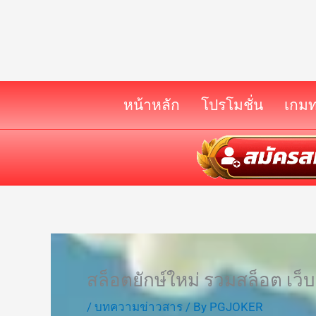
Skip
to
content
หน้าหลัก
โปรโมชั่น
เกมท
สล็อตยักษ์ใหม่ รวมสล็อต เว
/
บทความข่าวสาร
/ By
PGJOKER