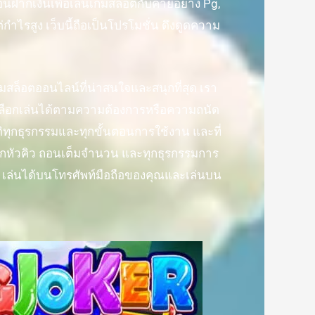
อนฝากเงินเพื่อเล่นเกมสล็อตกับค่ายอย่าง Pg,
กำไรสูง เว็บนี้ถือเป็นโปรโมชั่น ดึงดูดความ
กมสล็อตออนไลน์ที่น่าสนใจและสนุกที่สุด เรา
รถเลือกเล่นได้ตามความต้องการหรือความถนัด
ุกธุรกรรมและทุกขั้นตอนการใช้งาน และที่
ม่หักหัวคิว ถอนเต็มจำนวน และทุกธุรกรรมการ
 เล่นได้บนโทรศัพท์มือถือของคุณและเล่นบน