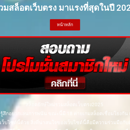
วมสล็อตเว็บตรง มาแรงที่สุดในปี 20
หน้าหลัก
สล็อตยักษ์ใหม่รวมสล็อตเว็บตรง2025
ุณรู้สึกอยากเล่นการพนัน ขณะนี้มี 18 ค่ายเกมสล็อตเชื่อมโยงก
็บไซต์นี้ด้วย สิ่งที่น่าสนใจของเว็บไซต์นี้คือมีความร่วมมือกับ