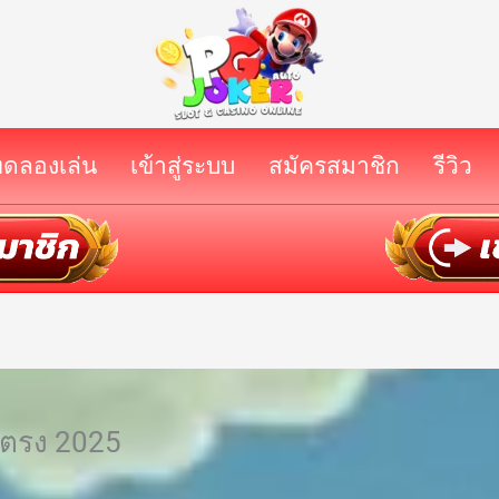
ดลองเล่น
เข้าสู่ระบบ
สมัครสมาชิก
รีวิว
็บตรง 2025