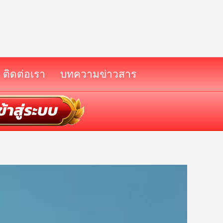
ติดต่อเรา
บทความข่าวสาร