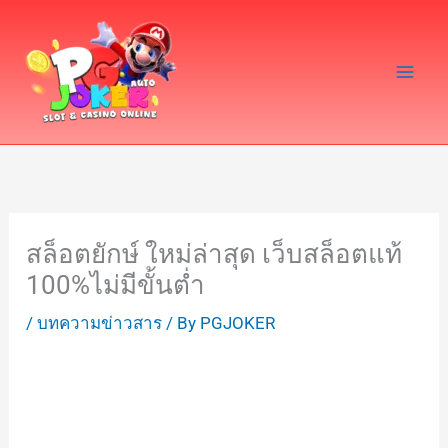
Skip
to
content
สล็อตยักษ์ ใหม่ล่าสุด เว็บสล็อตแท้
100%ไม่มีขั้นต่ำ
/
บทความข่าวสาร
/ By
PGJOKER
สล็อตยักษ์ใหม่ล่าสุดเว็บสล็อตแท้ 100%ไม่มีขั้นต่ำ
สล็อตเว็บตรง รวมความสนุกไว้ให้คุณที่นี่ เว็บ
คุณภาพมาตราฐานที่พร้อมให้บริการทุกการเดิมพัน