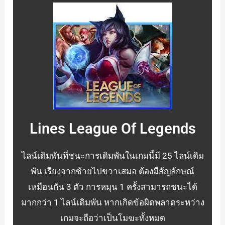
Lines League Of Legends
ไลน์เดิมพันที่ชนะการเดิมพันในเกมนี้มี 25 ไลน์เดิม
พัน เรียงจากซ้ายไปขวาเสมอ ต้องมีสัญลักษณ์
เหมือนกัน 3 ตัว การหมุน 1 ครั้งสามารถชนะได้
มากกว่า 1 ไลน์เดิมพัน หากเกิดข้อผิดพลาดระหว่าง
เกมจะถือว่าเป็นโมฆะทั้งหมด