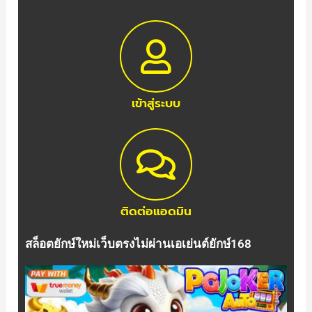
เข้าสู่ระบบ
ติดต่อแอดมิน
สล็อตยักษ์ใหม่เว็บตรงไม่ผ่านเอเย่นต์ยักษ์168