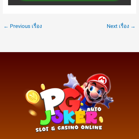
←
Previous เรื่อง
Next เรื่อง
→