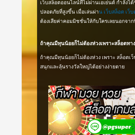
เว็บสล็อตออนไลน์ที่ไม่ผ่านเอเย่นต์ กำลัง
ปลอดภัยที่สูงขึ้น เมื่อเล่นผ่า
น เว็บสล็อต เว็บต
ต้องเสียค่าคอมมิชชั่นให้กับใครเลยนอกจากน
ถ้าคุณมีทุนน้อยก็ไม่ต้องห่วงเพราะสล็อตทา
ถ้าคุณมีทุนน้อยก็ไม่ต้องห่วง เพราะ สล็อตเ
สนุกและลุ้นรางวัลใหญ่ได้อย่างง่ายดาย