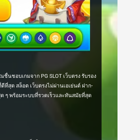
คุณชื่นชอบเกมจาก PG SLOT เว็บตรง รับรอง
ี่ดีที่สุด สล็อต เว็บตรงไม่ผ่านเอเย่นต์ ฝาก-
สุด ๆ พร้อมระบบที่รวดเร็วและทันสมัยที่สุด