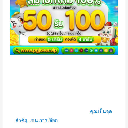
สล็อตยักษ์ใหม่แตกง่าย ทุน
น้อย ก็รวยได้มีอัตราการจ่าย
สูง
เกมสล็อตออนไลน์เป็นที่นิยมในวงกว้าง การตั้งค่าออ
โต้ให้เหมาะสมกับความต้องการของ
คุณเป็นจุด
สำคัญ เช่น การเลือก
จำนวนเงินเดิมพันต่อรอบที่