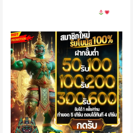
500 บาท วันที่ 7 ลูกค้าจะได้เครดิต 500 บาทฟรีทันที
เงื่อนไขนี้สามารถรับได้ทุกสัปดาห์ )