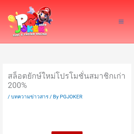
Skip
to
content
สล็อตยักษ์ใหม่โปรโมชั่นสมาชิกเก่า
200%
/
บทความข่าวสาร
/ By
PGJOKER
สล็อตยักษ์ใหม่โปรโมชั่น
สมาชิกเก่า 200%