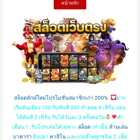
หน้าหลัก
สล็อตยักษ์ใหม่โปรโมชั่นสมาชิกเก่า 200%
ฝาก
เริ่มต้นเพียง 100 รับทันที 300 ทำยอด 4 เทิร์น ถอน
ได้ทันที 2 เทิร์น รับได้วันละ 3 ครั้งต่อวัน
คำ
เตือน 1. รับโปรเล่นได้เฉพาะ
สล็อต
เท่านั้น
ห้ามเล่น
บาคาร่า
ยิงปลา
คาสิโน
และเกมส์ไพ่ทุกชนิด 2. เพื่อ