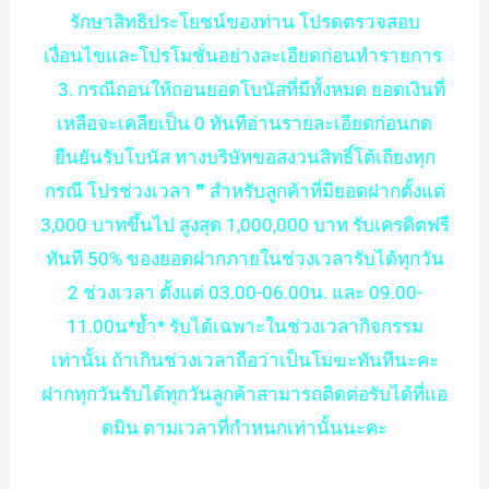
รักษาสิทธิประโยชน์ของท่าน โปรดตรวจสอบ
เงื่อนไขและโปรโมชั่นอย่างละเอียดก่อนทำรายการ
3. กรณีถอนให้ถอนยอดโบนัสที่มีทั้งหมด ยอดเงินที่
เหลือจะเคลียเป็น 0 ทันทีอ่านรายละเอียดก่อนกด
ยืนยันรับโบนัส ทางบริษัทขอสงวนสิทธิ์โต้เถียงทุก
กรณี โปรช่วงเวลา ❞ สำหรับลูกค้าที่มียอดฝากตั้งแต่
3,000 บาทขึ้นไป สูงสุด 1,000,000 บาท รับเครดิตฟรี
ทันที 50% ของยอดฝากภายในช่วงเวลารับได้ทุกวัน
2 ช่วงเวลา ตั้งแต่ 03.00-06.00น. และ 09.00-
11.00น*ย้ำ* รับได้เฉพาะในช่วงเวลากิจกรรม
เท่านั้น ถ้าเกินช่วงเวลาถือว่าเป็นโมฆะทันทีนะคะ
ฝากทุกวันรับได้ทุกวันลูกค้าสามารถติดต่อรับได้ที่แอ
ดมิน ตามเวลาที่กำหนกเท่านั้นนะคะ