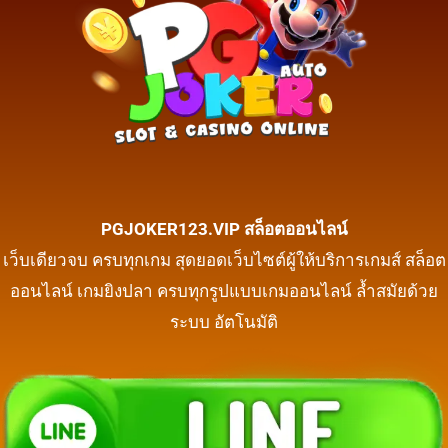
PGJOKER123.VIP สล็อตออนไลน์
เว็บเดียวจบ ครบทุกเกม สุดยอดเว็บไซต์ผู้ให้บริการเกมส์ สล็อต
ออนไลน์ เกมยิงปลา ครบทุกรูปแบบเกมออนไลน์ ล้ำสมัยด้วย
ระบบ อัตโนมัติ