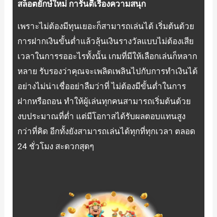
สล็อตยักษ์ใหม่ การันตีเรื่องความสนุก
เพราะไม่ต้องมีทุนเยอะก็สามารถเล่นได้ เริ่มต้นด้วย
การฝากเงินขั้นต่ำแล้วลุ้นเงินรางวัลแบบไม่ต้องเสีย
เวลาในการรออะไรทั้งนั้น เกมที่มีให้เลือกเล่นก็หลาก
หลาย รับรองว่าคุณจะเพลิดเพลินไปกับการทำเงินได้
อย่างไม่น่าเชื่ออย่าลืมว่าที่ ไม่ต้องมีขั้นต่ำในการ
ฝากหรือถอน ทำให้ผู้เล่นทุกคนสามารถเริ่มต้นด้วย
งบประมาณที่ต่ำ แต่มีโอกาสได้รับผลตอบแทนสูง
กว่าที่คิด อีกทั้งยังสามารถเล่นได้ทุกที่ทุกเวลา ตลอด
24 ชั่วโมง สะดวกสุดๆ