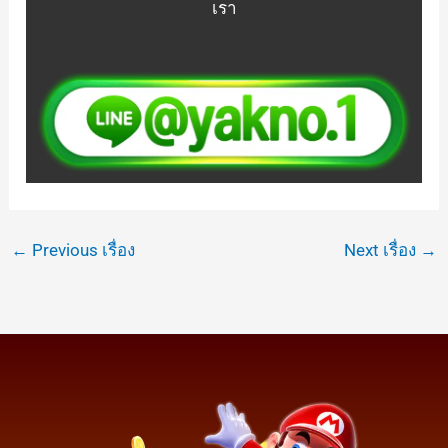
เรา
←
Previous เรื่อง
Next เรื่อง
→