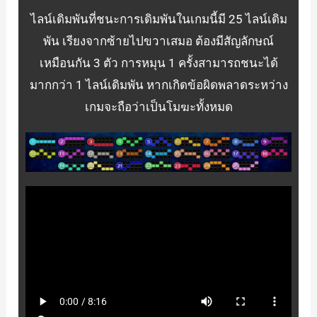
ไลน์เดิมพันที่ชนะการเดิมพันในเกมนี้มี 25 ไลน์เดิม
พัน เรียงจากซ้ายไปขวาเสมอ ต้องมีสัญลักษณ์
เหมือนกัน 3 ตัว การหมุน 1 ครั้งสามารถชนะได้
มากกว่า 1 ไลน์เดิมพัน หากเกิดข้อผิดพลาดระหว่าง
เกมจะถือว่าเป็นโมฆะทั้งหมด