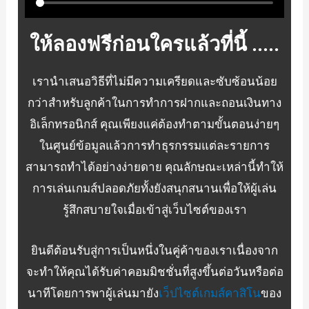
ให้ลองฟรีก่อนใครแล้วที่นี้ .....
เรานำเสนอวิธีที่ไม่มีความเครียดและซับซ้อนน้อย
กว่าสำหรับลูกค้าในการทำการฝากและถอนเงินทาง
อิเล็กทรอนิกส์ คุณเพียงแค่ต้องทำตามขั้นตอนง่ายๆ
ในศูนย์ข้อมูลแล้วการทำธุรกรรมแต่ละรายการ
สามารถทำได้อย่างง่ายดาย คุณลักษณะเหล่านี้ทำให้
การเล่นเกมส์ปลอดภัยทั้งยังสนุกสนานเพื่อให้ผู้เล่น
รู้สึกสบายใจเมื่อเข้าสู่เว็บไซต์ของเรา
ยินดีต้อนรับสู่การเป็นหนึ่งในคู่ค้าของเราเนื่องจาก
จะทำให้คุณได้รับค่าคอมมิชชั่นที่สูงขึ้นต่อวันหรือต่อ
นาทีโดยการพาผู้เล่นมายัง
เว็ปไซต์เกมส์คาสิโน
ของ