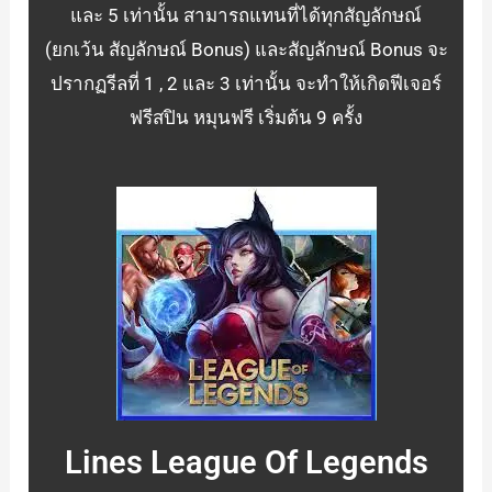
และ 5 เท่านั้น สามารถแทนที่ได้ทุกสัญลักษณ์
(ยกเว้น สัญลักษณ์ Bonus) และสัญลักษณ์ Bonus จะ
ปรากฏรีลที่ 1 , 2 และ 3 เท่านั้น จะทำให้เกิดฟีเจอร์
ฟรีสปิน หมุนฟรี เริ่มต้น 9 ครั้ง
Lines League Of Legends