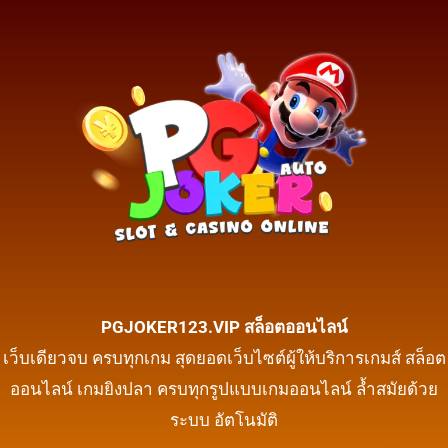
PGJOKER123.VIP สล็อตออนไลน์
เว็บเดียวจบ ครบทุกเกม สุดยอดเว็บไซต์ผู้ให้บริการเกมส์ สล็อต
ออนไลน์ เกมยิงปลา ครบทุกรูปแบบเกมออนไลน์ ล้ำสมัยด้วย
ระบบ อัตโนมัติ