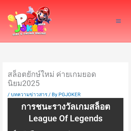
Skip
to
content
สล็อตยักษ์ใหม่ ค่ายเกมยอด
นิยม2025
/
บทความข่าวสาร
/ By
PGJOKER
การชนะรางวัลเกมสล็อต
League Of Legends