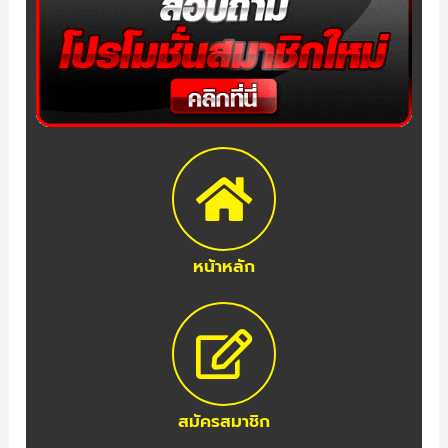
หน้าหลัก
สมัครสมาชิก