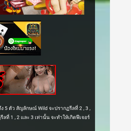
 ตัว สัญลักษณ์ Wild จะปรากฏรีลที่ 2 , 3 ,
ี่ 1 , 2 และ 3 เท่านั้น จะทำให้เกิดฟีเจอร์