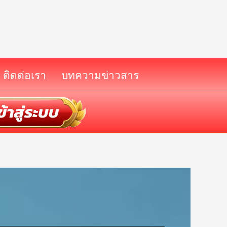
ติดต่อเรา
บทความข่าวสาร