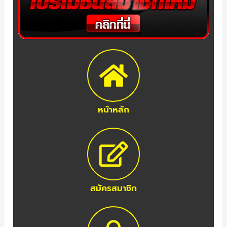
หน้าหลัก
สมัครสมาชิก