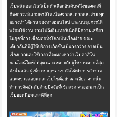
เว็บพนันออนไลน์เป็นตัวเลือกอันดับหนึ่งของคนที่
ต้องการเล่นเกมคาสิโนเนื่องจากสะดวกและง่าย ทุก
อย่างทำได้ผ่านช่องทางออนไลน์ และบนอุปกรณ์ที่
พร้อมใช้งาน รวมไปถึงอินเทอร์เน็ตที่มีความเสถียร
ในยุคที่การเชื่อมต่อทั้งโลกเป็นเรื่องง่าย ขณะ
เดียวกันก็มีผู้ให้บริการเกิดขึ้นเป็นวงกว้าง อาจเป็น
เรื่องยากและใช้เวลาที่จะมองหาว่าเว็บคาสิโน
ออนไลน์ใดที่ดีที่สุด และเหมาะกับผู้ใช้งานมากที่สุด
ดังนั้นแล้ว ผู้เชี่ยวชาญของเราจึงได้ทำการสำรวจ
และตรวจสอบแต่ละเว็บไซต์อย่างละเอียด จากนั้น
ทำการจัดอันดับด้วยปัจจัยที่เข้มงวด จนออกมาเป็น
เว็บยอดนิยมและดีที่สุด