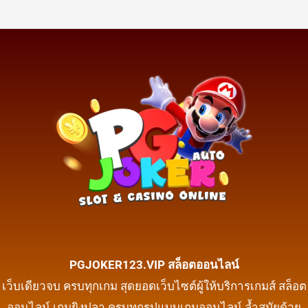
PGJOKER123.VIP สล็อตออนไลน์
เว็บเดียวจบ ครบทุกเกม สุดยอดเว็บไซต์ผู้ให้บริการเกมส์ สล็อต
ออนไลน์ เกมยิงปลา ครบทุกรูปแบบเกมออนไลน์ ล้ำสมัยด้วย