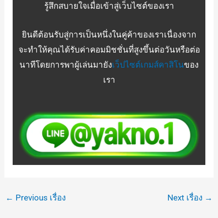
รู้สึกสบายใจเมื่อเข้าสู่เว็บไซต์ของเรา
ยินดีต้อนรับสู่การเป็นหนึ่งในคู่ค้าของเราเนื่องจาก
จะทำให้คุณได้รับค่าคอมมิชชั่นที่สูงขึ้นต่อวันหรือต่อ
นาทีโดยการพาผู้เล่นมายัง
เว็ปไซต์เกมส์คาสิโน
ของ
เรา
←
Previous เรื่อง
Next เรื่อง
→