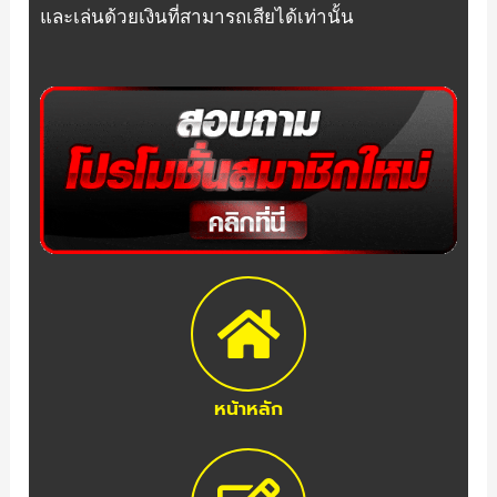
และเล่นด้วยเงินที่สามารถเสียได้เท่านั้น
หน้าหลัก