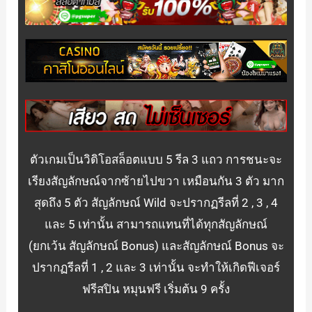
ตัวเกมเป็นวิดิโอสล็อตแบบ 5 รีล 3 แถว การชนะจะ
เรียงสัญลักษณ์จากซ้ายไปขวา เหมือนกัน 3 ตัว มาก
สุดถึง 5 ตัว สัญลักษณ์ Wild จะปรากฏรีลที่ 2 , 3 , 4
และ 5 เท่านั้น สามารถแทนที่ได้ทุกสัญลักษณ์
(ยกเว้น สัญลักษณ์ Bonus) และสัญลักษณ์ Bonus จะ
ปรากฏรีลที่ 1 , 2 และ 3 เท่านั้น จะทำให้เกิดฟีเจอร์
ฟรีสปิน หมุนฟรี เริ่มต้น 9 ครั้ง