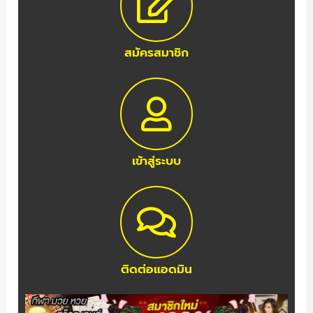
สมัครสมาชิก
เข้าสู่ระบบ
ติดต่อแอดมิน