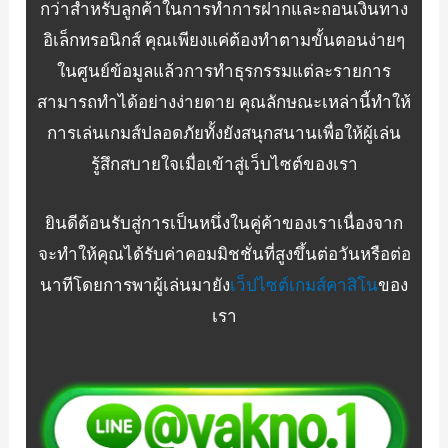
กว่าสำหรับลูกค้าในการทำการฝากและถอนเงินทาง
อิเล็กทรอนิกส์ คุณเพียงแค่ต้องทำตามขั้นตอนง่ายๆ
ในศูนย์ข้อมูลแล้วการทำธุรกรรมแต่ละรายการ
สามารถทำได้อย่างง่ายดาย คุณลักษณะเหล่านี้ทำให้
การเล่นเกมส์ปลอดภัยทั้งยังสนุกสนานเพื่อให้ผู้เล่น
รู้สึกสบายใจเมื่อเข้าสู่เว็บไซต์ของเรา
ยินดีต้อนรับสู่การเป็นหนึ่งในคู่ค้าของเราเนื่องจาก
จะทำให้คุณได้รับค่าคอมมิชชั่นที่สูงขึ้นต่อวันหรือต่อ
นาทีโดยการพาผู้เล่นมายัง
เว็ปไซต์เกมส์คาสิโน
ของ
เรา