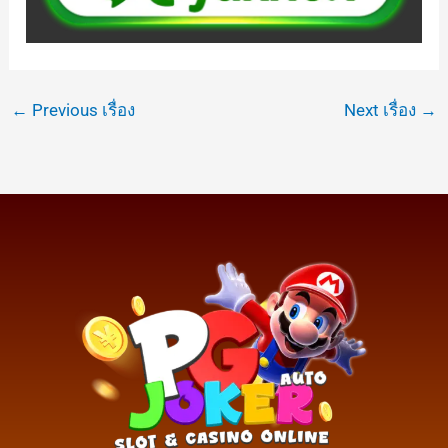
←
Previous เรื่อง
Next เรื่อง
→