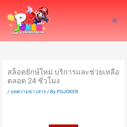
Skip
to
content
สล็อตยักษ์ใหม่ บริการและช่วยเหลือ
ตลอด 24 ชั่วโมง
/
บทความข่าวสาร
/ By
PGJOKER
สล็อตยักษ์ใหม่ บริการและช่วย
เหลือตลอด 24 ชั่วโมง