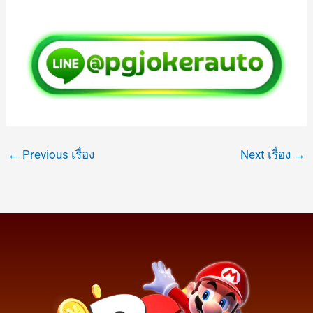
←
Previous เรื่อง
Next เรื่อง
→