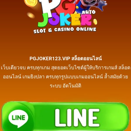
PGJOKER123.VIP สล็อตออนไลน์
เว็บเดียวจบ ครบทุกเกม สุดยอดเว็บไซต์ผู้ให้บริการเกมส์ สล็อต
ออนไลน์ เกมยิงปลา ครบทุกรูปแบบเกมออนไลน์ ล้ำสมัยด้วย
ระบบ อัตโนมัติ