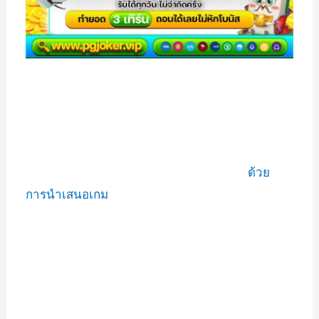
สล็อตยักษ์ใหม่ บริการและช่วย
เหลือตลอด 24 ชั่วโมง
สล็อตยักษ์ใหม่ เป็นค่ายเกมสล็อตออนไลน์ชั้นนำที่ได้
รับความนิยมอย่างสูงในวงการเกมออนไลน์
ด้วย
การนำเสนอเกม
สล็อตคุณภาพสูงที่มีกราฟิกสวยงาม
เสียงประกอบสมจริง และระบบการเล่นที่ลื่นไหล ค่าย
เกมนี้โดดเด่นด้วยการพัฒนาเกมที่หลากหลายรูป
แบบ ตั้งแต่ธีมคลาสสิกไปจนถึงธีมทันสมัย พร้อม
อัตราการจ่ายเงินรางวัลที่สูงและโบนัสพิเศษมากมาย
นอกจากนี้ยังมีระบบฝากถอนที่รวดเร็ว ปลอดภัย