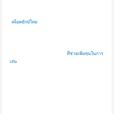
เหลือตลอด 24 ชั่วโมง
สล็อตยักษ์ใหม่
เว็บตรง มอบสิทธิพิเศษและโปรโมชั่
นมากมายสำหรับสมาชิกทุกท่าน โดยเริ่มตั้งแต่การ
สมัครสมาชิกใหม่ที่จะได้รับโบนัสต้อนรับสุดพิเศษ
พร้อมสิทธิประโยชน์มากมายตลอดการใช้งาน ไม่ว่า
จะเป็นโบนัสเงินคืนรายสัปดาห์
ที่ช่วยเพิ่มทุนในการ
เล่น
เครดิตฟรีสำหรับสมาชิกที่เล่นอย่างต่อเนื่อง และ
โปรโมชั่นพิเศษในช่วงเทศกาลต่างๆ นอกจากนี้ยังมี
ระบบสะสมแต้มที่สามารถนำไปแลกเป็นเครดิตหรือ
ของรางวัลพิเศษได้ ทำให้การเดิมพันของคุณคุ้มค่า
และน่าสนใจมากยิ่งขึ้น ทั้งหมดนี้เป็นการตอบแทน
ความไว้วางใจจากสมาชิกทุกท่านที่เลือกใช้บริการ
กับเรา