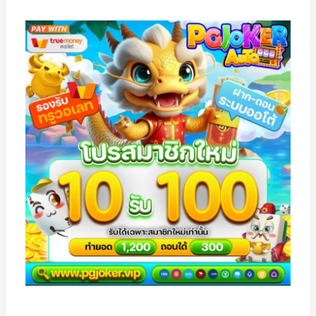
สล็อตยักษ์ใหม่ บริการและช่วย