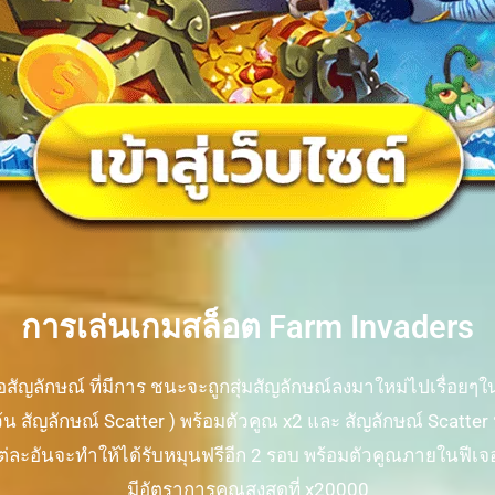
การเล่นเกมสล็อต Farm Invaders
มื่อสัญลักษณ์ ที่มีการ ชนะจะถูกสุ่มสัญลักษณ์ลงมาใหม่ไปเรื่อ
้น สัญลักษณ์ Scatter ) พร้อมตัวคูณ x2 และ สัญลักษณ์ Scatte
มแต่ละอันจะทำให้ได้รับหมุนฟรีอีก 2 รอบ พร้อมตัวคูณภายในฟีเจ
มีอัตราการคูณสูงสุดที่ x20000