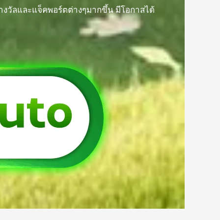
ะรางวัลและแจ็คพอร์ตต่างๆมากขึ้น มีโอกาสได้