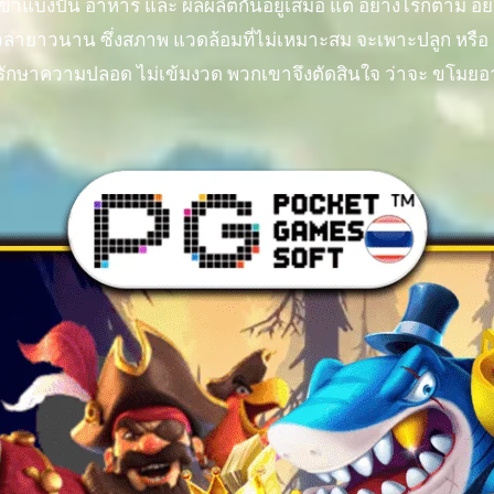
บ่งปัน อาหาร และ ผลผลิตกันอยู่เสมอ แต่ อย่างไรก็ตาม อยากฝ
ลายาวนาน ซึ่งสภาพ แวดล้อมที่ไม่เหมาะสม จะเพาะปลูก หรือ เลี
ักษาความปลอด ไม่เข้มงวด พวกเขาจึงตัดสินใจ ว่าจะ ขโมยอา