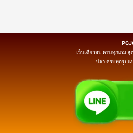
PGJO
เว็บเดียวจบ ครบทุกเกม สุด
ปลา ครบทุกรูปแบ