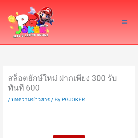
Skip
to
content
สล็อตยักษ์ใหม่ ฝากเพียง 300 รับ
ทันที 600
/
บทความข่าวสาร
/ By
PGJOKER
สล็อตยักษ์ใหม่ ฝากเพียง 300
รับทันที 600