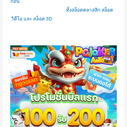
ก่อน
เว็บสล็อตทดลอง ใหม่ที่มาแรงส่วนใหญ่จะมี เกม
สล็อต หลากหลายรูปแบบ
ทั้งสล็อตคลาสสิก สล็อต
วิดีโอ และ สล็อต 3D
ที่มาพร้อมกับกราฟิกสุดอลังการ
รวมถึงฟีเจอร์พิเศษมากมาย