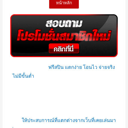
หน้าหลัก
ทดลองเล่นสล็อต
ฟรีสปิน แตกง่าย โอนไว จ่ายจริง
ไม่มีขั้นต่ำ
ทดลองเล่นสล็อต เว็บใหม่มาแรงสำหรับ
สายสล็อต เป็นทางเลือกที่ดีสำหรับผู้ที่อยากทดลอง
เล่นเกมสล็อตก่อนที่จะตัดสินใจเดิมพันด้วยเงินจริง
โดยเฉพาะกับ เว็บใหม่ที่กำลังมาแรง มีข้อเสนอ และ
ฟีเจอร์ที่น่าสนใจมากมาย เพื่อดึงดูดผู้เล่นใหม่
และ
ให้ประสบการณ์ที่แตกต่างจากเว็บที่เคยเล่นมา