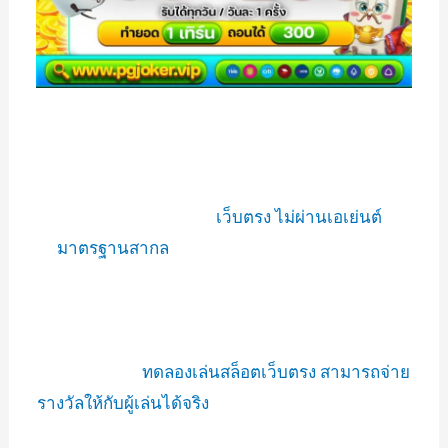
สล็อตยักษ์ใหม่ ให้รางวัลผู้เล่น
ได้จริง
เว็บทดลองเล่นสล็อต
เว็บตรง ไม่ผ่านเอเย่นต์
มาตรฐานสากล
เว็บทดลองเล่นสล็อต เว็บสล็อต
ออนไลน์ที่เปิดให้บริการโดยตรงจากผู้ให้บริการเกม
ไม่ผ่านตัวแทนหรือเอเย่นต์ ซึ่งทำให้มั่นใจได้ว่า
เว็บไซต์ ทดลองเล่นสล็อตpgฟรี เหล่านี้มีความน่า
เชื่อถือสูง และ
ทดลองเล่นสล็อตเว็บตรง สามารถจ่าย
รางวัลให้กับผู้เล่นได้จริง
โดยไม่ต้องกลัวเรื่องการโกง
หรือปัญหาที่เกิดขึ้นจากการผ่านคนกลาง การเล่น