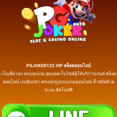
PGJOKER123.VIP สล็อตออนไลน์
เว็บเดียวจบ ครบทุกเกม สุดยอดเว็บไซต์ผู้ให้บริการเกมส์ สล็อต
ออนไลน์ เกมยิงปลา ครบทุกรูปแบบเกมออนไลน์ ล้ำสมัยด้วย
ระบบ อัตโนมัติ